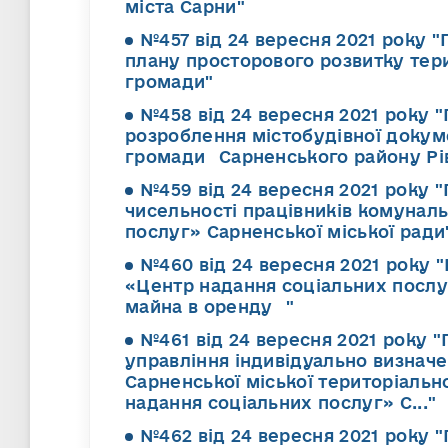
міста Сарни"
№457 від 24 вересня 2021 року 
плану просторового розвитку тери
громади"
№458 від 24 вересня 2021 року
розроблення містобудівної докуме
громади Сарненського району Рів
№459 від 24 вересня 2021 року "
чисельності працівників комунал
послуг» Сарненської міської ради
№460 від 24 вересня 2021 року
«Центр надання соціальних послуг
майна в оренду "
№461 від 24 вересня 2021 року "
управління індивідуально визнач
Сарненської міської територіаль
надання соціальних послуг» С..."
№462 від 24 вересня 2021 року 