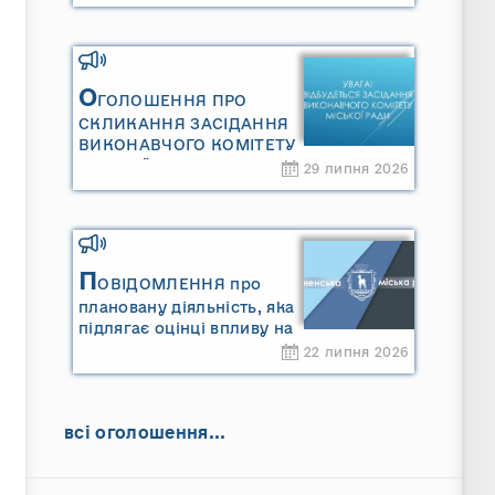
Сарненської міської
територіальної громади»
та «Звіту про стратегічну
екологічну оцінку
«Місцевого плану
О
ГОЛОШЕННЯ ПРО
управління відходами
СКЛИКАННЯ ЗАСІДАННЯ
Сарненської міської
ВИКОНАВЧОГО КОМІТЕТУ
територіальної громади»
МІСЬКОЇ РАДИ
29 липня 2026
П
ОВІДОМЛЕННЯ про
плановану діяльність, яка
підлягає оцінці впливу на
довкілля ТОВАРИСТВО З
22 липня 2026
ОБМЕЖЕНОЮ
ВІДПОВІДАЛЬНІСТЮ
"САРНИ ОІЛ"
всі оголошення...