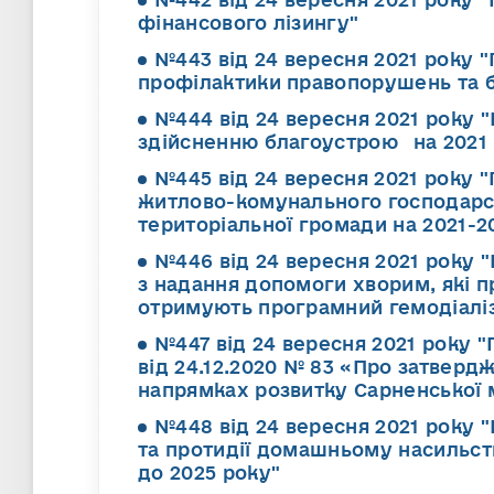
фінансового лізингу"
№443 від 24 вересня 2021 року 
профілактики правопорушень та бо
№444 від 24 вересня 2021 року 
здійсненню благоустрою на 2021 
№445 від 24 вересня 2021 року
житлово-комунального господарств
територіальної громади на 2021-2
№446 від 24 вересня 2021 року 
з надання допомоги хворим, які 
отримують програмний гемодіаліз,
№447 від 24 вересня 2021 року 
від 24.12.2020 № 83 «Про затверд
напрямках розвитку Сарненської м
№448 від 24 вересня 2021 року 
та протидії домашньому насильств
до 2025 року"