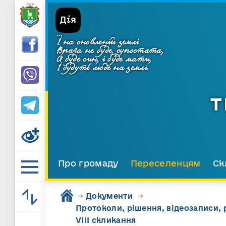
...
І на оновленій землі
Врага не буде, супостата,
А буде син, і буде мати,
І будуть люде на землі.
Т
Про громаду
Переселенцям
Ск
→
Документи
→
Протоколи, рішення, відеозаписи, 
VIII скликання