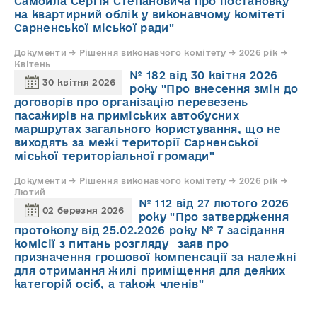
Самойла Сергія Степановича про постановку
на квартирний облік у виконавчому комітеті
Сарненської міської ради"
Документи → Рішення виконавчого комітету → 2026 рік →
Квітень
№ 182 від 30 квітня 2026
30 квітня 2026
року "Про внесення змін до
договорів про організацію перевезень
пасажирів на приміських автобусних
маршрутах загального користування, що не
виходять за межі території Сарненської
міської територіальної громади"
Документи → Рішення виконавчого комітету → 2026 рік →
Лютий
№ 112 від 27 лютого 2026
02 березня 2026
року "Про затвердження
протоколу від 25.02.2026 року № 7 засідання
комісії з питань розгляду заяв про
призначення грошової компенсації за належні
для отримання жилі приміщення для деяких
категорій осіб, а також членів"