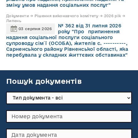
зміну умов надання соціальних послуг"
Документи → Рішення виконавчого комітету → 2026 рік →
Липень
№ 362 від 31 липня 2026
03 серпня 2026
року "Про припинення
надання соціальної послуги соціального
супроводу cім`ї (ОСОБА), жителів с. ----------,
Сарненського району Рівненської області, яка
перебувала у складних життєвих обставинах"
Пошук документів