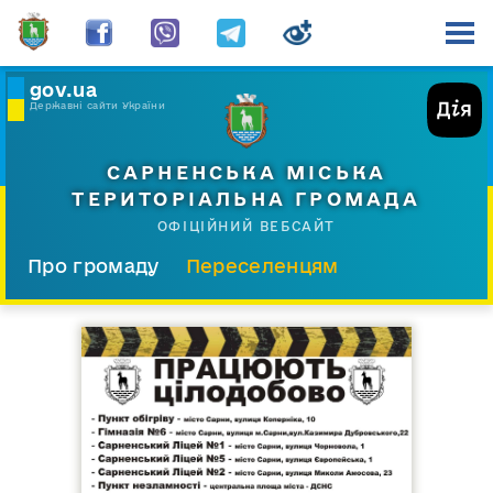
gov.ua
Державні сайти України
САРНЕНСЬКА МІСЬКА
ТЕРИТОРІАЛЬНА ГРОМАДА
ОФІЦІЙНИЙ ВЕБСАЙТ
Про громаду
Переселенцям
Склад і структура
Документи
Діяльність
Послуги
Відкрита громада
Прес-центр