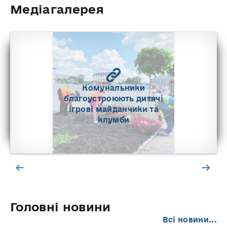
Медіагалерея
Комунальники
благоустроюють дитячі
ігрові майданчики та
клумби
Головні новини
Всі новини...