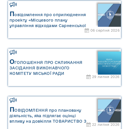
П
овідомлення про оприлюднення
проекту «Місцевого плану
управління відходами Сарненської
06 серпня 2026
міської територіальної громади» та
«Звіту про стратегічну екологічну
оцінку «Місцевого плану
управління відходами Сарненської
міської територіальної громади»
О
ГОЛОШЕННЯ ПРО СКЛИКАННЯ
ЗАСІДАННЯ ВИКОНАВЧОГО
КОМІТЕТУ МІСЬКОЇ РАДИ
29 липня 2026
П
ОВІДОМЛЕННЯ про плановану
діяльність, яка підлягає оцінці
впливу на довкілля ТОВАРИСТВО З
22 липня 2026
ОБМЕЖЕНОЮ ВІДПОВІДАЛЬНІСТЮ