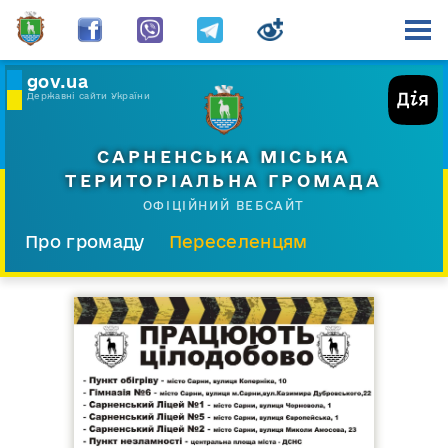
gov.ua
Державні сайти України
САРНЕНСЬКА МІСЬКА
ТЕРИТОРІАЛЬНА ГРОМАДА
ОФІЦІЙНИЙ ВЕБСАЙТ
Про громаду
Переселенцям
Склад і структура
Документи
Діяльність
Послуги
Відкрита громада
Прес-центр