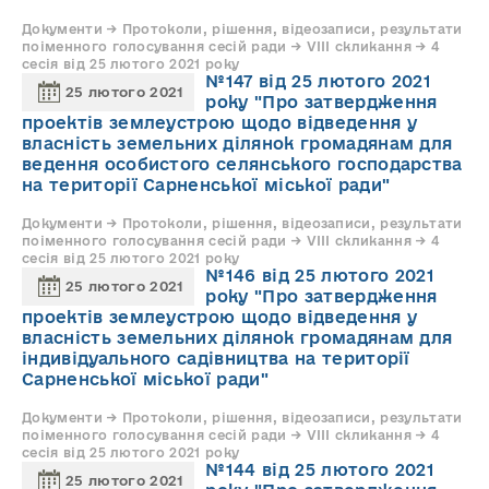
Документи → Протоколи, рішення, відеозаписи, результати
поіменного голосування сесій ради → VIII скликання → 4
сесія від 25 лютого 2021 року
№147 від 25 лютого 2021
25 лютого 2021
року "Про затвердження
проектів землеустрою щодо відведення у
власність земельних ділянок громадянам для
ведення особистого селянського господарства
на території Сарненської міської ради"
Документи → Протоколи, рішення, відеозаписи, результати
поіменного голосування сесій ради → VIII скликання → 4
сесія від 25 лютого 2021 року
№146 від 25 лютого 2021
25 лютого 2021
року "Про затвердження
проектів землеустрою щодо відведення у
власність земельних ділянок громадянам для
індивідуального садівництва на території
Сарненської міської ради"
Документи → Протоколи, рішення, відеозаписи, результати
поіменного голосування сесій ради → VIII скликання → 4
сесія від 25 лютого 2021 року
№144 від 25 лютого 2021
25 лютого 2021