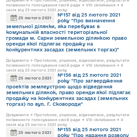
Документи → Протоколи, рішення, відеозаписи, результати
поіменного голосування сесій ради → VIII скликання → 4
сесія від 25 лютого 2021 року
№157 від 25 лютого 2021
25 лютого 2021
року "Про визначення
земельної ділянки, яка перебуває в
комунальній власності територіальної
громади м. Сарни земельною ділянкою право
оренди якої підлягає продажу на
конкурентних засадах (земельних торгах)"
Документи → Протоколи, рішення, відеозаписи, результати
поіменного голосування сесій ради → VIII скликання → 4
сесія від 25 лютого 2021 року
№156 від 25 лютого 2021
25 лютого 2021
року "Про затвердження
проектів землеустрою щодо відведення
земельних ділянок, право оренди якої підлягає
продажу на конкурентних засадах (земельних
торгах) по вул. Г. Сковороди"
Документи → Протоколи, рішення, відеозаписи, результати
поіменного голосування сесій ради → VIII скликання → 4
сесія від 25 лютого 2021 року
№155 від 25 лютого 2021
25 лютого 2021
року "Про надання дозволу