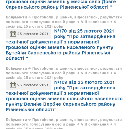
грошової оцінки земель у межах села Довге
Сарненського району Рівненської області "
Документи → Протоколи, рішення, відеозаписи, результати
поіменного голосування сесій ради → VIII скликання → 4
сесія від 25 лютого 2021 року
№170 від 25 лютого 2021
25 лютого 2021
року "Про затвердження
технічної документації з нормативної
грошової оцінки земель населеного пункту
Бутейки Сарненського району Рівненської
області "
Документи → Протоколи, рішення, відеозаписи, результати
поіменного голосування сесій ради → VIII скликання → 4
сесія від 25 лютого 2021 року
№169 від 25 лютого 2021
25 лютого 2021
року "Про затвердження
технічної документації з нормативної
грошової оцінки земель сільського населеного
пункту Велике Вербче Сарненського району
Рівненської області"
Документи → Протоколи, рішення, відеозаписи, результати
поіменного голосування сесій ради → VIII скликання → 4
сесія від 25 лютого 2021 року