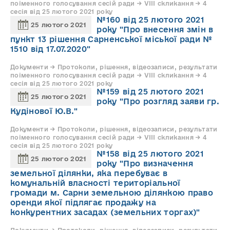
поіменного голосування сесій ради → VIII скликання → 4
сесія від 25 лютого 2021 року
№160 від 25 лютого 2021
25 лютого 2021
року "Про внесення змін в
пункт 13 рішення Сарненської міської ради №
1510 від 17.07.2020"
Документи → Протоколи, рішення, відеозаписи, результати
поіменного голосування сесій ради → VIII скликання → 4
сесія від 25 лютого 2021 року
№159 від 25 лютого 2021
25 лютого 2021
року "Про розгляд заяви гр.
Кудінової Ю.В."
Документи → Протоколи, рішення, відеозаписи, результати
поіменного голосування сесій ради → VIII скликання → 4
сесія від 25 лютого 2021 року
№158 від 25 лютого 2021
25 лютого 2021
року "Про визначення
земельної ділянки, яка перебуває в
комунальній власності територіальної
громади м. Сарни земельною ділянкою право
оренди якої підлягає продажу на
конкурентних засадах (земельних торгах)"