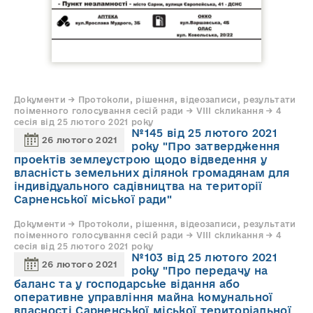
Документи → Протоколи, рішення, відеозаписи, результати
поіменного голосування сесій ради → VIII скликання → 4
сесія від 25 лютого 2021 року
№145 від 25 лютого 2021
26 лютого 2021
року "Про затвердження
проектів землеустрою щодо відведення у
власність земельних ділянок громадянам для
індивідуального садівництва на території
Сарненської міської ради"
Документи → Протоколи, рішення, відеозаписи, результати
поіменного голосування сесій ради → VIII скликання → 4
сесія від 25 лютого 2021 року
№103 від 25 лютого 2021
26 лютого 2021
року "Про передачу на
баланс та у господарське відання або
оперативне управління майна комунальної
власності Сарненської міської територіальної