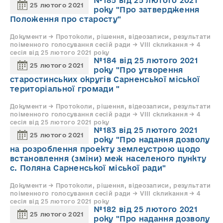
№185 від 25 лютого 2021
25 лютого 2021
року "Про затвердження
Положення про старосту"
Документи → Протоколи, рішення, відеозаписи, результати
поіменного голосування сесій ради → VIII скликання → 4
сесія від 25 лютого 2021 року
№184 від 25 лютого 2021
25 лютого 2021
року "Про утворення
старостинських округів Сарненської міської
територіальної громади "
Документи → Протоколи, рішення, відеозаписи, результати
поіменного голосування сесій ради → VIII скликання → 4
сесія від 25 лютого 2021 року
№183 від 25 лютого 2021
25 лютого 2021
року "Про надання дозволу
на розроблення проекту землеустрою щодо
встановлення (зміни) меж населеного пункту
с. Поляна Сарненської міської ради"
Документи → Протоколи, рішення, відеозаписи, результати
поіменного голосування сесій ради → VIII скликання → 4
сесія від 25 лютого 2021 року
№182 від 25 лютого 2021
25 лютого 2021
року "Про надання дозволу