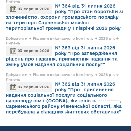
Липень
№ 364 від 31 липня 2026
03 серпня 2026
року "Про стан боротьби зі
злочинністю, охорони громадського порядку
на території Сарненської міської
територіальної громади у І півріччі 2026 року"
Документи → Рішення виконавчого комітету → 2026 рік →
Липень
№ 363 від 31 липня 2026
03 серпня 2026
року "Про затвердження
рішень про надання, припинення надання та
зміну умов надання соціальних послуг"
Документи → Рішення виконавчого комітету → 2026 рік →
Липень
№ 362 від 31 липня 2026
03 серпня 2026
року "Про припинення
надання соціальної послуги соціального
супроводу cім`ї (ОСОБА), жителів с. ----------,
Сарненського району Рівненської області, яка
перебувала у складних життєвих обставинах"