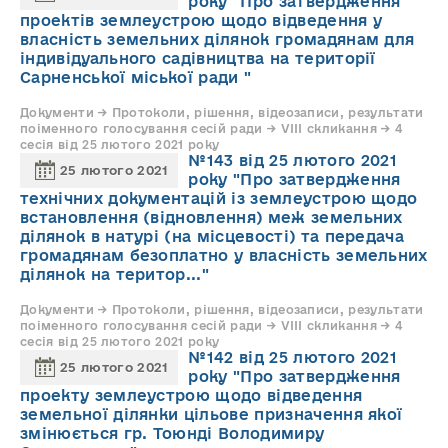
року "Про затвердження
проектів землеустрою щодо відведення у
власність земельних ділянок громадянам для
індивідуального садівництва на території
Сарненської міської ради "
Документи → Протоколи, рішення, відеозаписи, результати
поіменного голосування сесій ради → VIII скликання → 4
сесія від 25 лютого 2021 року
№143 від 25 лютого 2021
25 лютого 2021
року "Про затвердження
технічних документацій із землеустрою щодо
встановлення (відновлення) меж земельних
ділянок в натурі (на місцевості) та передача
громадянам безоплатно у власність земельних
ділянок на територ..."
Документи → Протоколи, рішення, відеозаписи, результати
поіменного голосування сесій ради → VIII скликання → 4
сесія від 25 лютого 2021 року
№142 від 25 лютого 2021
25 лютого 2021
року "Про затвердження
проекту землеустрою щодо відведення
земельної ділянки цільове призначення якої
змінюється гр. Тоюнді Володимиру