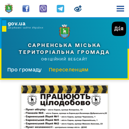
gov.ua
Державні сайти України
САРНЕНСЬКА МІСЬКА
ТЕРИТОРІАЛЬНА ГРОМАДА
ОФІЦІЙНИЙ ВЕБСАЙТ
Про громаду
Переселенцям
Склад і структура
Документи
Діяльність
Послуги
Відкрита громада
Прес-центр