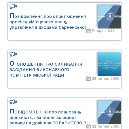
П
овідомлення про оприлюднення
проекту «Місцевого плану
управління відходами Сарненської
Вчора, 16:14
міської територіальної громади» та
«Звіту про стратегічну екологічну
оцінку «Місцевого плану
управління відходами Сарненської
міської територіальної громади»
О
ГОЛОШЕННЯ ПРО СКЛИКАННЯ
ЗАСІДАННЯ ВИКОНАВЧОГО
КОМІТЕТУ МІСЬКОЇ РАДИ
29 липня 2026
П
ОВІДОМЛЕННЯ про плановану
діяльність, яка підлягає оцінці
впливу на довкілля ТОВАРИСТВО З
22 липня 2026
ОБМЕЖЕНОЮ ВІДПОВІДАЛЬНІСТЮ