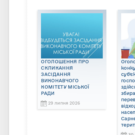
ОГОЛОШЕННЯ ПРО
Огол
СКЛИКАННЯ
конку
ЗАСІДАННЯ
суб’є
ВИКОНАВЧОГО
госп
КОМІТЕТУ МІСЬКОЇ
здійс
РАДИ
збира
пере
29 липня 2026
відхо
насел
Сарне
терит
30