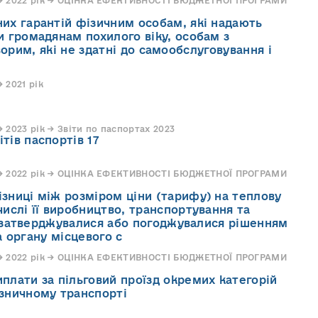
и → 2022 рік → ОЦІНКА ЕФЕКТИВНОСТІ БЮДЖЕТНОЇ ПРОГРАМИ
них гарантій фізичним особам, які надають
и громадянам похилого віку, особам з
ворим, які не здатні до самообслуговування і
 2021 рік
 2023 рік → Звіти по паспортах 2023
тів паспортів 17
и → 2022 рік → ОЦІНКА ЕФЕКТИВНОСТІ БЮДЖЕТНОЇ ПРОГРАМИ
ізниці між розміром ціни (тарифу) на теплову
числі її виробництво, транспортування та
 затверджувалися або погоджувалися рішенням
а органу місцевого с
и → 2022 рік → ОЦІНКА ЕФЕКТИВНОСТІ БЮДЖЕТНОЇ ПРОГРАМИ
плати за пільговий проїзд окремих категорій
ізничному транспорті