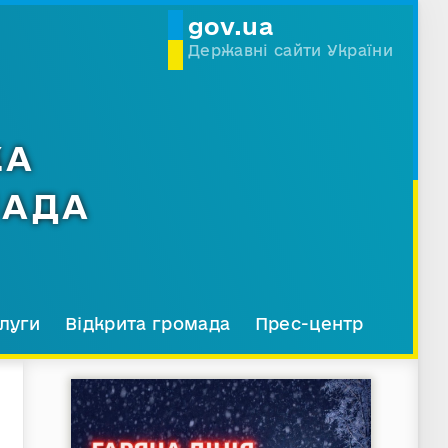
gov.ua
Державні сайти України
КА
МАДА
луги
Відкрита громада
Прес-центр