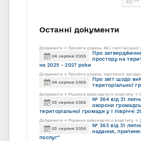
Останні документи
Документи → Проєкти рішень 46-ї сесії міської
Про затвердження
04 серпня 2026
простору на тери
на 2025 - 2027 роки
Документи → Проєкти рішень чергового засіда
Про звіт щодо ви
04 серпня 2026
територіальної г
Документи → Рішення виконавчого комітету → 2
№ 364 від 31 липн
03 серпня 2026
охорони громадсь
територіальної громади у І півріччі 2
Документи → Рішення виконавчого комітету → 2
№ 363 від 31 лип
03 серпня 2026
надання, припине
послуг"