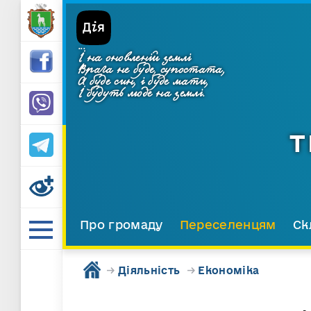
...
І на оновленій землі
Врага не буде, супостата,
А буде син, і буде мати,
І будуть люде на землі.
Т
Про громаду
Переселенцям
Ск
→
Діяльність
→
Економіка