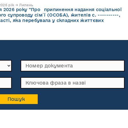
026 рік → Липень
ня 2026 року "Про припинення надання соціальної
го супроводу cім`ї (ОСОБА), жителів с. ----------,
асті, яка перебувала у складних життєвих