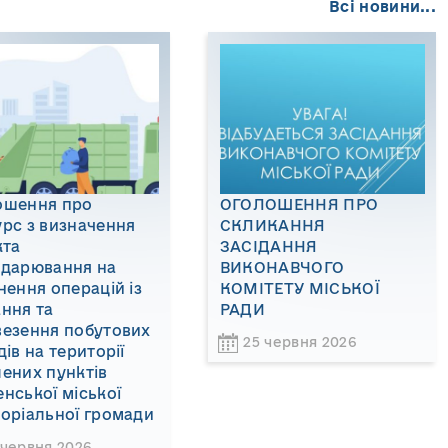
Всі новини...
ошення про
ОГОЛОШЕННЯ ПРО
рс з визначення
СКЛИКАННЯ
кта
ЗАСІДАННЯ
одарювання на
ВИКОНАВЧОГО
нення операцій із
КОМІТЕТУ МІСЬКОЇ
ння та
РАДИ
везення побутових
25 червня 2026
дів на території
ених пунктів
нської міської
оріальної громади
 червня 2026