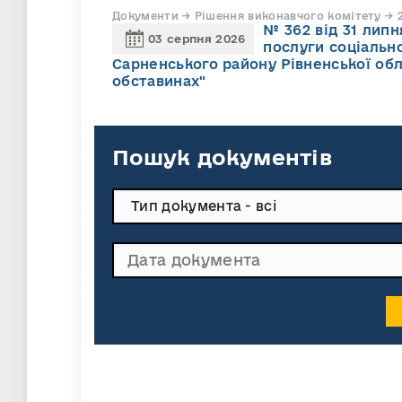
Документи → Рішення виконавчого комітету → 2
№ 362 від 31 лип
03 серпня 2026
послуги соціально
Сарненського району Рівненської обл
обставинах"
Пошук документів