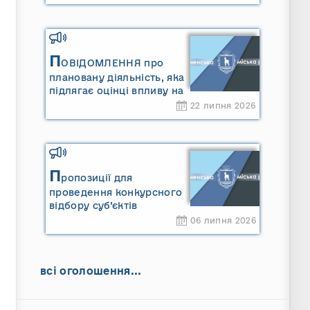
П
ОВІДОМЛЕННЯ про
плановану діяльність, яка
підлягає оцінці впливу на
довкілля ТОВАРИСТВО З
22 липня 2026
ОБМЕЖЕНОЮ
ВІДПОВІДАЛЬНІСТЮ
"САРНИ ОІЛ"
П
ропозиції для
проведення конкурсного
відбору суб’єктів
оціночної діяльності
06 липня 2026
всі оголошення...