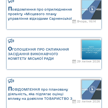
П
овідомлення про оприлюднення
проекту «Місцевого плану
управління відходами Сарненської
Вчора, 16:14
міської територіальної громади» та
«Звіту про стратегічну екологічну
оцінку «Місцевого плану
управління відходами Сарненської
міської територіальної громади»
О
ГОЛОШЕННЯ ПРО СКЛИКАННЯ
ЗАСІДАННЯ ВИКОНАВЧОГО
КОМІТЕТУ МІСЬКОЇ РАДИ
29 липня 2026
П
ОВІДОМЛЕННЯ про плановану
діяльність, яка підлягає оцінці
впливу на довкілля ТОВАРИСТВО З
22 липня 2026
ОБМЕЖЕНОЮ ВІДПОВІДАЛЬНІСТЮ
"САРНИ ОІЛ"