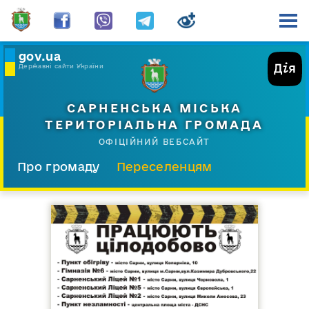
gov.ua
Державні сайти України
САРНЕНСЬКА МІСЬКА
ТЕРИТОРІАЛЬНА ГРОМАДА
ОФІЦІЙНИЙ ВЕБСАЙТ
Про громаду
Переселенцям
Склад і структура
Документи
Діяльність
Послуги
Відкрита громада
Прес-центр