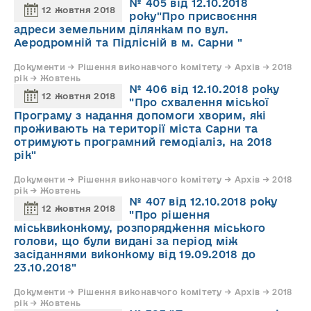
№ 405 від 12.10.2018
12 жовтня 2018
року"Про присвоєння
адреси земельним ділянкам по вул.
Аеродромній та Підлісній в м. Сарни "
Документи → Рішення виконавчого комітету → Архів → 2018
рік → Жовтень
№ 406 від 12.10.2018 року
12 жовтня 2018
"Про схвалення міської
Програму з надання допомоги хворим, які
проживають на території міста Сарни та
отримують програмний гемодіаліз, на 2018
рік"
Документи → Рішення виконавчого комітету → Архів → 2018
рік → Жовтень
№ 407 від 12.10.2018 року
12 жовтня 2018
"Про рішення
міськвиконкому, розпорядження міського
голови, що були видані за період між
засіданнями виконкому від 19.09.2018 до
23.10.2018"
Документи → Рішення виконавчого комітету → Архів → 2018
рік → Жовтень