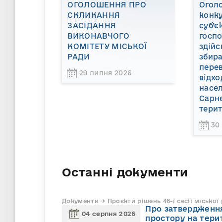
ОГОЛОШЕННЯ ПРО
Огол
СКЛИКАННЯ
конку
ЗАСІДАННЯ
суб’є
ВИКОНАВЧОГО
госп
КОМІТЕТУ МІСЬКОЇ
здійс
РАДИ
збира
пере
29 липня 2026
відхо
насел
Сарне
терит
30
Останні документи
Документи → Проєкти рішень 46-ї сесії міської
Про затвердження
04 серпня 2026
простору на тери