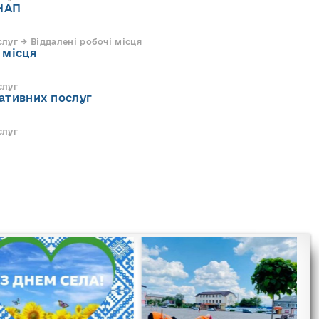
НАП
луг → Віддалені робочі місця
 місця
слуг
ативних послуг
слуг