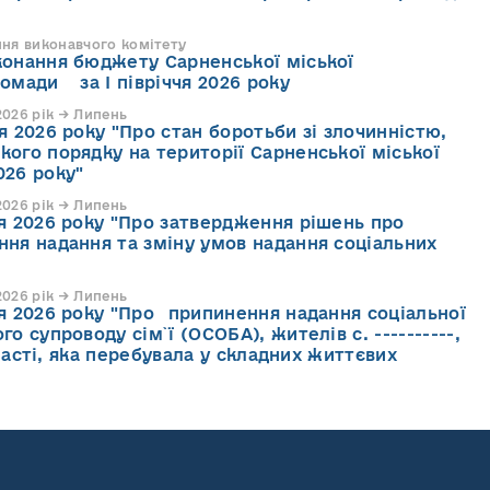
ння виконавчого комітету
конання бюджету Сарненської міської
ромади за І півріччя 2026 року
026 рік → Липень
я 2026 року "Про стан боротьби зі злочинністю,
кого порядку на території Сарненської міської
026 року"
026 рік → Липень
ня 2026 року "Про затвердження рішень про
ння надання та зміну умов надання соціальних
026 рік → Липень
ня 2026 року "Про припинення надання соціальної
го супроводу cім`ї (ОСОБА), жителів с. ----------,
асті, яка перебувала у складних життєвих