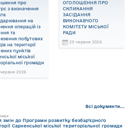
ошення про
ОГОЛОШЕННЯ ПРО
рс з визначення
СКЛИКАННЯ
кта
ЗАСІДАННЯ
одарювання на
ВИКОНАВЧОГО
нення операцій із
КОМІТЕТУ МІСЬКОЇ
ння та
РАДИ
везення побутових
25 червня 2026
дів на території
ених пунктів
нської міської
оріальної громади
 червня 2026
Всі документи...
 ради
 змін до Програми розвитку безбар’єрного
торії Сарненської міської територіальної громади