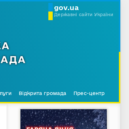
gov.ua
Державні сайти України
КА
МАДА
луги
Відкрита громада
Прес-центр