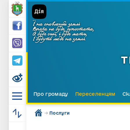
...
І на оновленій землі
Врага не буде, супостата,
А буде син, і буде мати,
І будуть люде на землі.
Т
Про громаду
Переселенцям
Ск
→
Послуги