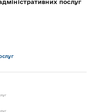
адміністративних послуг
ослуг
слуг
слуг