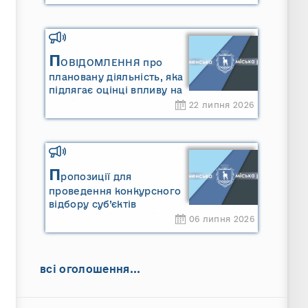
П
ОВІДОМЛЕННЯ про
плановану діяльність, яка
підлягає оцінці впливу на
довкілля ТОВАРИСТВО З
22 липня 2026
ОБМЕЖЕНОЮ
ВІДПОВІДАЛЬНІСТЮ
"САРНИ ОІЛ"
П
ропозиції для
проведення конкурсного
відбору суб’єктів
оціночної діяльності
06 липня 2026
всі оголошення...