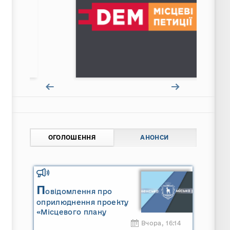
ОГОЛОШЕННЯ
АНОНСИ
П
овідомлення про
оприлюднення проекту
«Місцевого плану
управління відходами
Вчора, 16:14