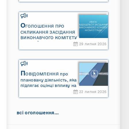
Сарненської міської
територіальної громади»
та «Звіту про стратегічну
екологічну оцінку
«Місцевого плану
О
ГОЛОШЕННЯ ПРО
управління відходами
СКЛИКАННЯ ЗАСІДАННЯ
Сарненської міської
ВИКОНАВЧОГО КОМІТЕТУ
територіальної громади»
МІСЬКОЇ РАДИ
29 липня 2026
П
ОВІДОМЛЕННЯ про
плановану діяльність, яка
підлягає оцінці впливу на
довкілля ТОВАРИСТВО З
22 липня 2026
ОБМЕЖЕНОЮ
ВІДПОВІДАЛЬНІСТЮ
"САРНИ ОІЛ"
всі оголошення...