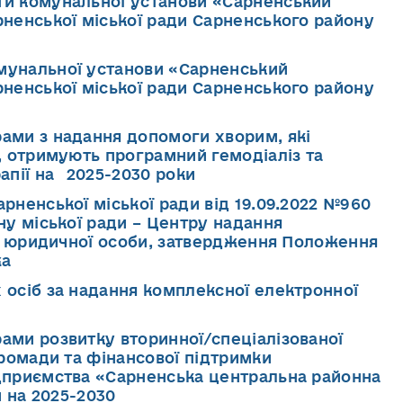
ти комунальної установи «Сарненський
ненської міської ради Сарненського району
мунальної установи «Сарненський
ненської міської ради Сарненського району
ами з надання допомоги хворим, які
, отримують програмний гемодіаліз та
апії на 2025-2030 роки
рненської міської ради від 19.09.2022 №960
ну міської ради – Центру надання
сі юридичної особи, затвердження Положення
жа
 осіб за надання комплексної електронної
ами розвитку вторинної/спеціалізованої
ромади та фінансової підтримки
дприємства «Сарненська центральна районна
и на 2025-2030