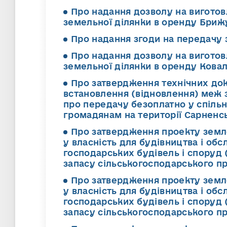
Про надання дозволу на вигото
земельної ділянки в оренду Бри
Про надання згоди на передачу 
Про надання дозволу на вигото
земельної ділянки в оренду Кова
Про затвердження технічних до
встановлення (відновлення) меж з
про передачу безоплатно у спільн
громадянам на території Сарненсь
Про затвердження проекту земл
у власність для будівництва і об
господарських будівель і споруд 
запасу сільськогосподарського п
Про затвердження проекту земл
у власність для будівництва і об
господарських будівель і споруд 
запасу сільськогосподарського п