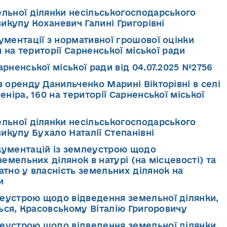
льної ділянки несільськогосподарського
икупу Коханевич Галині Григорівні
ументації з нормативної грошової оцінки
 на території Сарненської міської ради
рненської міської ради від 04.07.2025 №2756
 оренду Данильченко Марині Вікторівні в селі
ніра, 160 на території Сарненської міської
льної ділянки несільськогосподарського
икупу Бухало Наталії Степанівні
кументацій із землеустрою щодо
емельних ділянок в натурі (на місцевості) та
тно у власність земельних ділянок на
и
еустрою щодо відведення земельної ділянки,
ься, Красовському Віталію Григоровичу
еустрою щодо відведення земельної ділянки,