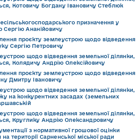
ться, Котовичу Богдану Івановичу Стеблюк
несільськогосподарського призначення у
ю Сергію Ананійовичу
влення проєкту землеустрою щодо відведення
уку Сергію Петровичу
еустрою щодо відведення земельної ділянки,
ться, Колядичу Андрію Олексійовичу
влення проєкту землеустрою щодо відведення
уну Дмитру Івановичу
еустрою щодо відведення земельної ділянки,
ажу на конкурентних засадах (земельних
Варшавській
еустрою щодо відведення земельної ділянки,
ться, Круглику Андрію Олександровичу
ументації з нормативної грошової оцінки
 на території Сарненської міської ради