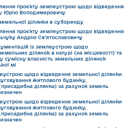
влення проєкту землеустрою щодо відведення
жу Юрію Володимировичу
земельної ділянки в суборенду
влення проєкту землеустрою щодо відведення
льчуку Андрію Св’ятославовичу
кументацій із землеустрою щодо
емельних ділянок в натурі (на місцевості) та
у сумісну власність земельних ділянок
кої мі
еустрою щодо відведення земельної ділянки
слуговування житлового будинку,
(присадибна ділянка) за рахунок земель
ризначен
еустрою щодо відведення земельної ділянки
слуговування житлового будинку,
(присадибна ділянка) за рахунок земель
ризначен