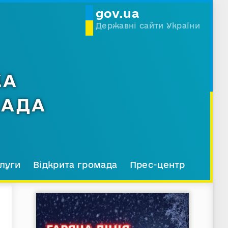
gov.ua
Державні сайти України
КА
МАДА
луги
Відкрита громада
Прес-центр