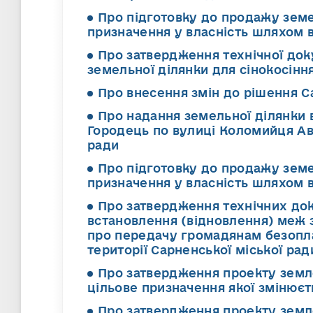
Про підготовку до продажу земе
призначення у власність шляхом в
Про затвердження технічної док
земельної ділянки для сінокосіння
Про внесення змін до рішення Са
Про надання земельної ділянки в
Городець по вулиці Коломийця Аве
ради
Про підготовку до продажу земе
призначення у власність шляхом в
Про затвердження технічних до
встановлення (відновлення) меж з
про передачу громадянам безопла
території Сарненської міської рад
Про затвердження проекту земл
цільове призначення якої змінюєт
Про затвердження проекту земл