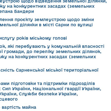
еустрою щодо відведення земельної ділянки,
ажу на конкурентних засадах (земельних
Степана Бандери
влення проєкту землеустрою щодо зміни
мельної ділянки в місті Сарни по вулиці
ислугу років міському голові
к, які перебувають у комунальній власності
ої громади, до переліку земельних ділянок,
ажу на конкурентних засадах (земельних
сність Сарненської міської територіальної
ами підготовки та підтримки підрозділів
Сил України, Національної гвардії України,
країни, Служби безпеки України,
ісцевого
 вартість майна