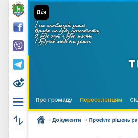
...
І на оновленій землі
Врага не буде, супостата,
А буде син, і буде мати,
І будуть люде на землі.
Т
Про громаду
Переселенцям
Ск
→
Документи
→
Проєкти рішень р