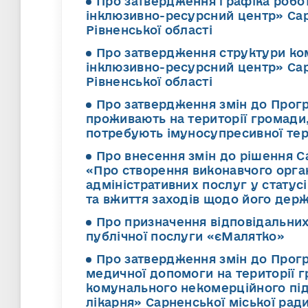
Про затвердження графіка робо
інклюзивно-ресурсний центр» Сар
Рівненської області
Про затвердження структури ко
інклюзивно-ресурсний центр» Сар
Рівненської області
Про затвердження змін до Прогр
проживають на території громади
потребують імуносупресивної тер
Про внесення змін до рішення Са
«Про створення виконавчого орга
адміністративних послуг у стату
та вжиття заходів щодо його дер
Про призначення відповідальних
публічної послуги «єМалятко»
Про затвердження змін до Прогр
медичної допомоги на території г
комунального некомерційного пі
лікарня» Сарненської міської рад