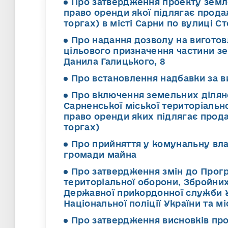
Про затвердження проекту земл
право оренди якої підлягає прод
торгах) в місті Сарни по вулиці 
Про надання дозволу на вигото
цільового призначення частини зе
Данила Галицького, 8
Про встановлення надбавки за в
Про включення земельних діляно
Сарненської міської територіальн
право оренди яких підлягає прод
торгах)
Про прийняття у комунальну вла
громади майна
Про затвердження змін до Прогр
територіальної оборони, Збройних 
Державної прикордонної служби У
Національної поліції України та м
Про затвердження висновків про