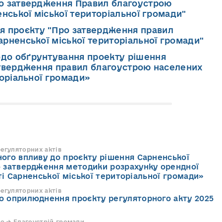
ро затвердження Правил благоустрою
енської міської територіальної громади"
 проєкту "Про затвердження правил
рненської міської територіальної громади"
одо обґрунтування проекту рішення
атвердження правил благоустрою населених
торіальної громади»
регуляторних актів
ного впливу до проєкту рішення Сарненської
о затвердження методики розрахунку орендної
і Сарненської міської територіальної громади»
регуляторних актів
о оприлюднення проєкту регуляторного акту 2025
о → Благоустрій громади