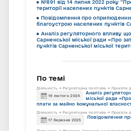
№891 від 14 липня 2022 року "П
території населених пунктів Сарн
Повідомлення про оприлюденння
благоустрою населених пунктів Са
Аналіз регуляторного впливу щ
Сарненської міської ради «Про з
пунктів Сарненської міської тери
По темі
Діяльність → Регуляторна політика → Проєкти 
Аналіз регулятор
19 лютого 2024
міської ради «Пр
плати за майно комунальної власност
Діяльність → Регуляторна політика → Проєкти 
Повідомлення пр
17 березня 2025
Діяльність → Житлово-комунальне господарств