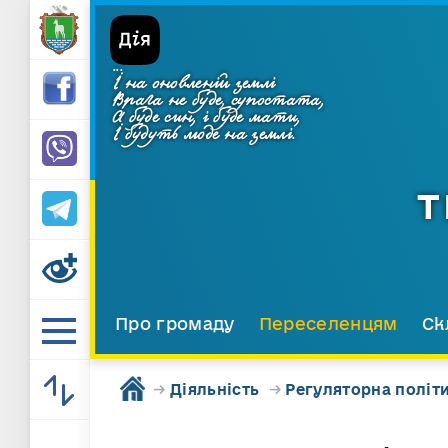
...
І на оновленій землі
Врага не буде, супостата,
А буде син, і буде мати,
І будуть люде на землі.
Т
Про громаду
Переселенцям
Ск
→
Діяльність
→
Регуляторна політ