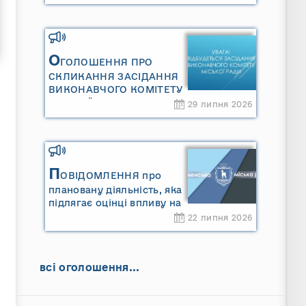
Сарненської міської
територіальної громади»
та «Звіту про стратегічну
екологічну оцінку
«Місцевого плану
О
ГОЛОШЕННЯ ПРО
управління відходами
СКЛИКАННЯ ЗАСІДАННЯ
Сарненської міської
ВИКОНАВЧОГО КОМІТЕТУ
територіальної громади»
МІСЬКОЇ РАДИ
29 липня 2026
П
ОВІДОМЛЕННЯ про
плановану діяльність, яка
підлягає оцінці впливу на
довкілля ТОВАРИСТВО З
22 липня 2026
ОБМЕЖЕНОЮ
ВІДПОВІДАЛЬНІСТЮ
"САРНИ ОІЛ"
всі оголошення...