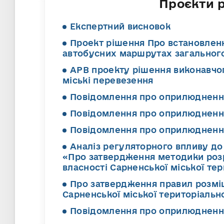
Проєкти р
Експертний висновок
Проект рішення Про встановлен
автобусних маршрутах загального
АРВ проекту рішення виконавчо
міські перевезення
Повідомлення про оприлюднення
Повідомлення про оприлюднення
Повідомлення про оприлюднення
Аналіз регуляторного впливу до
«Про затвердження методики розр
власності Сарненської міської те
Про затвердження правил розмі
Сарненської міської територіальн
Повідомлення про оприлюднення