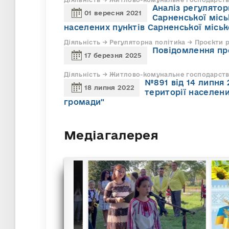
Аналіз регулято
01 вересня 2021
Сарненської міс
населених пунктів Сарненської міськ
Діяльність → Регуляторна політика → Проєкти 
Повідомлення пр
17 березня 2025
Діяльність → Житлово-комунальне господарств
№891 від 14 липня
18 липня 2022
території населени
громади"
Медіагалерея