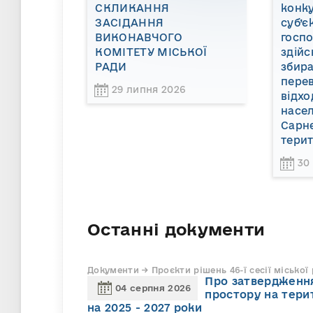
СКЛИКАННЯ
конку
ЗАСІДАННЯ
суб’є
ВИКОНАВЧОГО
госп
КОМІТЕТУ МІСЬКОЇ
здійс
РАДИ
збира
пере
29 липня 2026
відхо
насел
Сарне
терит
30
Останні документи
Документи → Проєкти рішень 46-ї сесії міської
Про затвердження
04 серпня 2026
простору на тери
на 2025 - 2027 роки