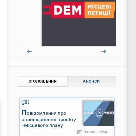
ОГОЛОШЕННЯ
АНОНСИ
П
овідомлення про
оприлюднення проекту
«Місцевого плану
управління відходами
Вчора, 16:14