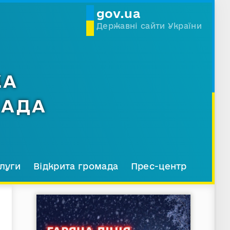
gov.ua
Державні сайти України
КА
МАДА
луги
Відкрита громада
Прес-центр