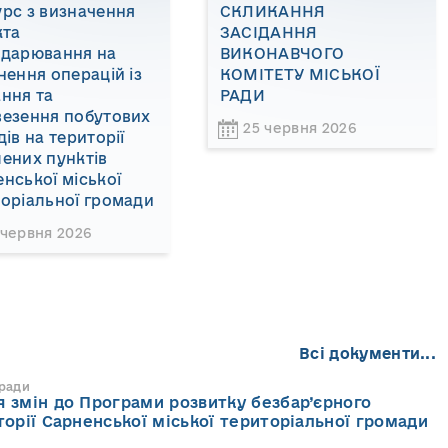
рс з визначення
СКЛИКАННЯ
кта
ЗАСІДАННЯ
одарювання на
ВИКОНАВЧОГО
нення операцій із
КОМІТЕТУ МІСЬКОЇ
ння та
РАДИ
везення побутових
25 червня 2026
дів на території
ених пунктів
нської міської
оріальної громади
 червня 2026
Всі документи...
 ради
 змін до Програми розвитку безбар’єрного
торії Сарненської міської територіальної громади