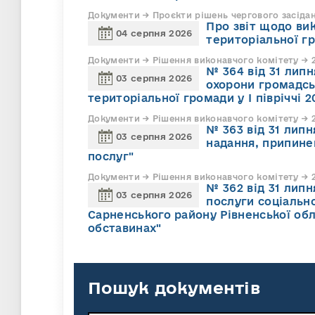
Документи → Проєкти рішень чергового засіда
Про звіт щодо ви
04 серпня 2026
територіальної г
Документи → Рішення виконавчого комітету → 2
№ 364 від 31 липн
03 серпня 2026
охорони громадсь
територіальної громади у І півріччі 2
Документи → Рішення виконавчого комітету → 2
№ 363 від 31 лип
03 серпня 2026
надання, припине
послуг"
Документи → Рішення виконавчого комітету → 2
№ 362 від 31 лип
03 серпня 2026
послуги соціально
Сарненського району Рівненської обл
обставинах"
Пошук документів