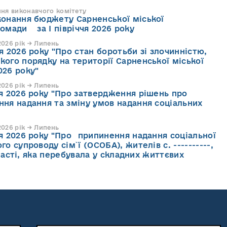
ння виконавчого комітету
конання бюджету Сарненської міської
ромади за І півріччя 2026 року
026 рік → Липень
я 2026 року "Про стан боротьби зі злочинністю,
кого порядку на території Сарненської міської
026 року"
026 рік → Липень
ня 2026 року "Про затвердження рішень про
ння надання та зміну умов надання соціальних
026 рік → Липень
ня 2026 року "Про припинення надання соціальної
го супроводу cім`ї (ОСОБА), жителів с. ----------,
асті, яка перебувала у складних життєвих