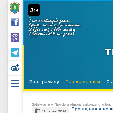
...
І на оновленій землі
Врага не буде, супостата,
А буде син, і буде мати,
І будуть люде на землі.
Т
Про громаду
Переселенцям
Ск
Документи → Проєкти рішень виконавчого комі
Про надання дозв
31 липня 2024