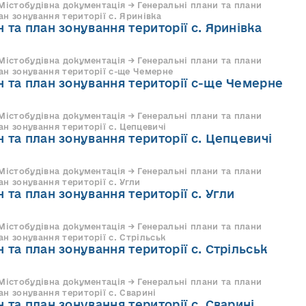
 Містобудівна документація → Генеральні плани та плани
н зонування території с. Яринівка
 та план зонування території с. Яринівка
 Містобудівна документація → Генеральні плани та плани
ан зонування території с-ще Чемерне
 та план зонування території с-ще Чемерне
 Містобудівна документація → Генеральні плани та плани
н зонування території с. Цепцевичі
 та план зонування території с. Цепцевичі
 Містобудівна документація → Генеральні плани та плани
н зонування території с. Угли
 та план зонування території с. Угли
 Містобудівна документація → Генеральні плани та плани
н зонування території с. Стрільськ
 та план зонування території с. Стрільськ
 Містобудівна документація → Генеральні плани та плани
н зонування території с. Сварині
 та план зонування території с. Сварині