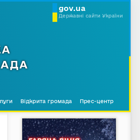
gov.ua
Державні сайти України
КА
МАДА
луги
Відкрита громада
Прес-центр