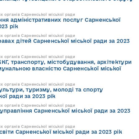
их органів Сарненської міської ради
ння адміністративних послуг Сарненської
023 рік
их органів Сарненської міської ради
равах дітей Сарненської міської ради за 2023
их органів Сарненської міської ради
ЖКГ, транспорту, містобудування, архітектури
мунальною власністю Сарненської міської
их органів Сарненської міської ради
культури, туризму, молоді та спорту
ої ради за 2023 рік
их органів Сарненської міської ради
 управління Сарненської міської ради за 2023
их органів Сарненської міської ради
світи Сарненської міської ради за 2023 рік