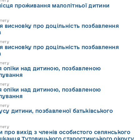
тету
ісця проживання малолітньої дитини
тету
 висновку про доцільність позбавлення
в
тету
 висновку про доцільність позбавлення
в
тету
я опіки над дитиною, позбавленою
клування
тету
я опіки над дитиною, позбавленою
клування
тету
усу дитини, позбавленої батьківського
тету
и про вихід з членів особистого селянського
шканця Тутовицького старостинського округу