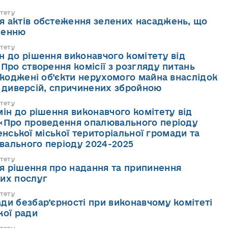
тету
я актів обстеження зелених насаджень, що
ленню
тету
н до рішення виконавчого комітету від
«Про створення комісії з розгляду питань
коджені об’єкти нерухомого майна внаслідок
, диверсій, спричинених збройною
тету
н до рішення виконавчого комітету від
 «Про проведення опалювального періоду
енської міської територіальної громади та
вального періоду 2024-2025
тету
я рішення про надання та припинення
них послуг
тету
ди безбар’єрності при виконавчому комітеті
кої ради