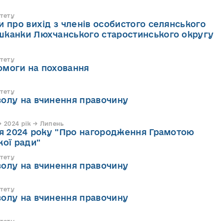
тету
и про вихід з членів особистого селянського
шканки Люхчанського старостинського округу
тету
омоги на поховання
тету
волу на вчинення правочину
 2024 рік → Липень
ня 2024 року "Про нагородження Грамотою
кої ради"
тету
волу на вчинення правочину
тету
волу на вчинення правочину