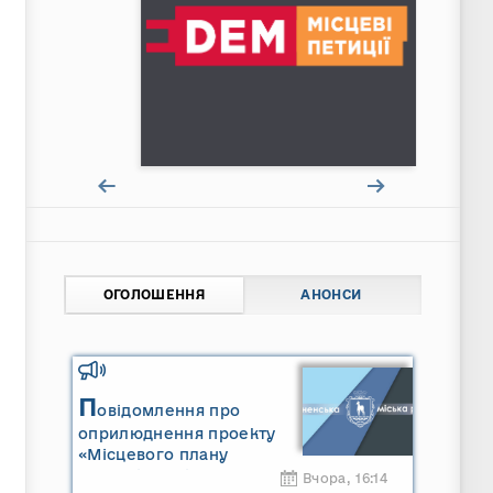
ОГОЛОШЕННЯ
АНОНСИ
П
овідомлення про
оприлюднення проекту
«Місцевого плану
управління відходами
Вчора, 16:14