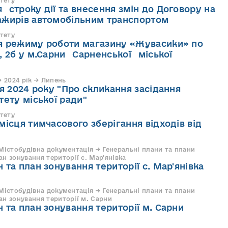
тету
строку дії та внесення змін до Договору на
ажирів автомобільним транспортом
тету
я режиму роботи магазину «Жувасики» по
, 2б у м.Сарни Сарненської міської
 2024 рік → Липень
ня 2024 року "Про скликання засідання
тету міської ради"
тету
ісця тимчасового зберігання відходів від
 Містобудівна документація → Генеральні плани та плани
н зонування території с. Мар'янівка
 та план зонування території с. Мар'янівка
 Містобудівна документація → Генеральні плани та плани
ан зонування території м. Сарни
 та план зонування території м. Сарни