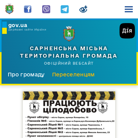
gov.ua
Державні сайти України
САРНЕНСЬКА МІСЬКА
ТЕРИТОРІАЛЬНА ГРОМАДА
ОФІЦІЙНИЙ ВЕБСАЙТ
Про громаду
Переселенцям
Склад і структура
Документи
Діяльність
Послуги
Відкрита громада
Прес-центр