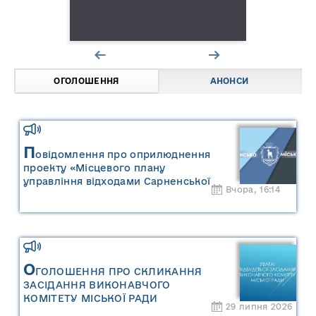
ОГОЛОШЕННЯ
АНОНСИ
П
овідомлення про оприлюднення
проекту «Місцевого плану
управління відходами Сарненської
Вчора, 16:14
міської територіальної громади» та
«Звіту про стратегічну екологічну
оцінку «Місцевого плану
управління відходами Сарненської
міської територіальної громади»
О
ГОЛОШЕННЯ ПРО СКЛИКАННЯ
ЗАСІДАННЯ ВИКОНАВЧОГО
КОМІТЕТУ МІСЬКОЇ РАДИ
29 липня 2026