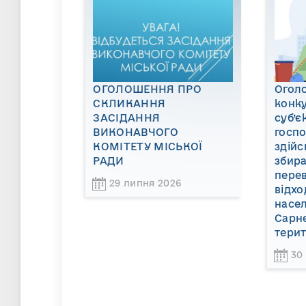
ОГОЛОШЕННЯ ПРО
Огол
СКЛИКАННЯ
конку
ЗАСІДАННЯ
суб’є
ВИКОНАВЧОГО
госп
КОМІТЕТУ МІСЬКОЇ
здійс
РАДИ
збира
пере
29 липня 2026
відхо
насел
Сарне
терит
30