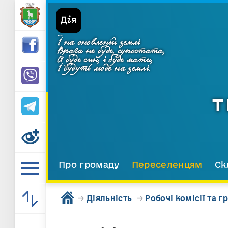
...
І на оновленій землі
Врага не буде, супостата,
А буде син, і буде мати,
І будуть люде на землі.
Т
Про громаду
Переселенцям
Ск
→
Діяльність
→
Робочі комісії та г