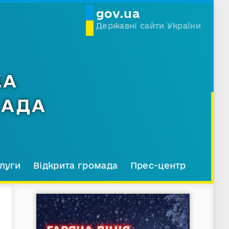
gov.ua
Державні сайти України
КА
МАДА
луги
Відкрита громада
Прес-центр