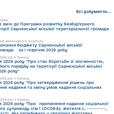
Всі документи...
 ради
 змін до Програми розвитку безбар’єрного
торії Сарненської міської територіальної громади
ння виконавчого комітету
конання бюджету Сарненської міської
ромади за І півріччя 2026 року
026 рік → Липень
я 2026 року "Про стан боротьби зі злочинністю,
кого порядку на території Сарненської міської
026 року"
026 рік → Липень
ня 2026 року "Про затвердження рішень про
ння надання та зміну умов надання соціальних
026 рік → Липень
ня 2026 року "Про припинення надання соціальної
го супроводу cім`ї (ОСОБА), жителів с. ----------,
асті, яка перебувала у складних життєвих