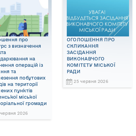
ошення про
ОГОЛОШЕННЯ ПРО
рс з визначення
СКЛИКАННЯ
кта
ЗАСІДАННЯ
одарювання на
ВИКОНАВЧОГО
нення операцій із
КОМІТЕТУ МІСЬКОЇ
ння та
РАДИ
везення побутових
25 червня 2026
дів на території
ених пунктів
нської міської
оріальної громади
 червня 2026