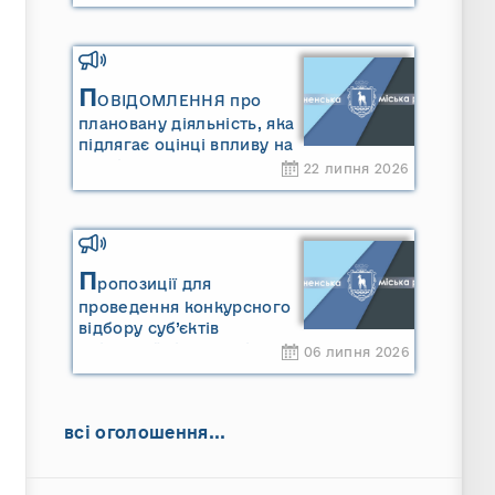
П
ОВІДОМЛЕННЯ про
плановану діяльність, яка
підлягає оцінці впливу на
довкілля ТОВАРИСТВО З
22 липня 2026
ОБМЕЖЕНОЮ
ВІДПОВІДАЛЬНІСТЮ
"САРНИ ОІЛ"
П
ропозиції для
проведення конкурсного
відбору суб’єктів
оціночної діяльності
06 липня 2026
всі оголошення...