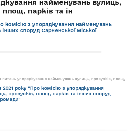
ядкування найменувань вулиць,
 площ, парків та ін
Про комісію з упорядкування найменувань
а інших споруд Сарненської міської
я з питань упорядкування найменувань вулиць, провулків, площ,
я 2021 року "Про комісію з упорядкування
ь, провулків, площ, парків та інших споруд
громади"