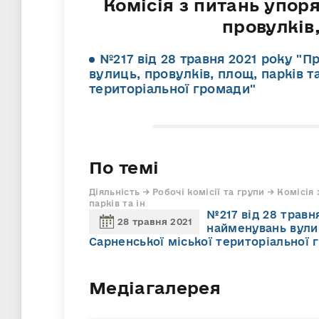
Комісія з питань упор
провулків,
№217 від 28 травня 2021 року "
вулиць, провулків, площ, парків т
територіальної громади"
По темі
Діяльність → Робочі комісії та групи → Комісі
парків та ін
№217 від 28 травн
28 травня 2021
найменувань вулиц
Сарненської міської територіальної 
Медіагалерея