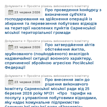
Документи → Проєкти рішень виконавчого комітету
Про проведення конкурсу з
23 червня 2026
визначення суб’єкта
господарювання на здійснення операцій із
збирання та перевезення побутових відходів
на території населених пунктів Сарненської
міської територіальної громади
Документи → Проєкти рішень виконавчого комітету
Про затвердження актів
23 червня 2026
обстеження житла,
зруйнованого (пошкодженого) внаслідок
надзвичайної ситуації воєнного характеру,
спричиненої збройною агресією Російської
Федерації
Документи → Проєкти рішень виконавчого комітету
Про внесення змін до
23 червня 2026
рішення виконавчого
комітету Сарненської міської ради від 25
березня 2026 року №131 «Про тарифи на
послугу з управління побутовими відходами,
яку надає комунальне підприємство
Сарненської міської ради «Екосервіс»