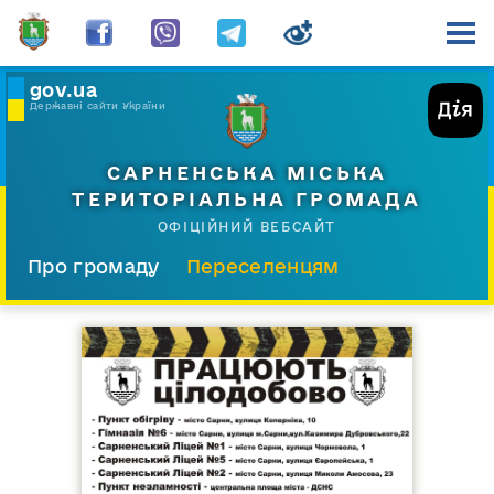
gov.ua
Державні сайти України
САРНЕНСЬКА МІСЬКА
ТЕРИТОРІАЛЬНА ГРОМАДА
ОФІЦІЙНИЙ ВЕБСАЙТ
Про громаду
Переселенцям
Склад і структура
Документи
Діяльність
Послуги
Відкрита громада
Прес-центр