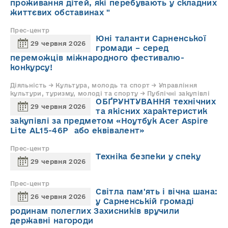
проживання дітей, які перебувають у складних
життєвих обставинах "
Прес-центр
Юні таланти Сарненської
29 червня 2026
громади – серед
переможців міжнародного фестивалю-
конкурсу!
Діяльність → Культура, молодь та спорт → Управління
культури, туризму, молоді та спорту → Публічні закупівлі
ОБҐРУНТУВАННЯ технічних
29 червня 2026
та якісних характеристик
закупівлі за предметом «Ноутбук Acer Aspire
Lite AL15-46P або еквівалент»
Прес-центр
Техніка безпеки у спеку
29 червня 2026
Прес-центр
Світла пам'ять і вічна шана:
26 червня 2026
у Сарненській громаді
родинам полеглих Захисників вручили
державні нагороди