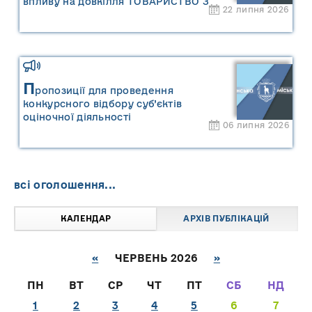
впливу на довкілля ТОВАРИСТВО З
22 липня 2026
ОБМЕЖЕНОЮ ВІДПОВІДАЛЬНІСТЮ
"САРНИ ОІЛ"
П
ропозиції для проведення
конкурсного відбору суб’єктів
оціночної діяльності
06 липня 2026
всі оголошення...
КАЛЕНДАР
АРХІВ ПУБЛІКАЦІЙ
«
ЧЕРВЕНЬ 2026
»
ПН
ВТ
СР
ЧТ
ПТ
СБ
НД
1
2
3
4
5
6
7