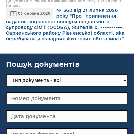
Документи → Рішення виконавчого комітету → 2026 рік →
Липень
№ 362 від 31 липня 2026
03 серпня 2026
року "Про припинення
надання соціальної послуги соціального
супроводу cім`ї (ОСОБА), жителів с. ----------,
Сарненського району Рівненської області, яка
перебувала у складних життєвих обставинах"
Пошук документів