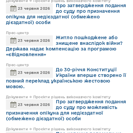
Документи → Проєкти рішень виконавчого комітету
Про затвердження подання
23 червня 2026
до суду про призначення
опікуна для недієздатної (обмежено
дієздатної) особи
Прес-центр
Житло пошкоджене або
23 червня 2026
знищене внаслідок війни?
Держава надає компенсацію за програмою
«єВідновлення»
Прес-центр
До 30-річчя Конституції
23 червня 2026
України вперше створено її
повний переклад українською жестовою
мовою.
Документи → Проєкти рішень виконавчого комітету
Про затвердження подання
23 червня 2026
до суду про можливість
призначення опікуна для недієздатної
(обмежено дієздатної) особи
Документи → Проєкти рішень виконавчого комітету