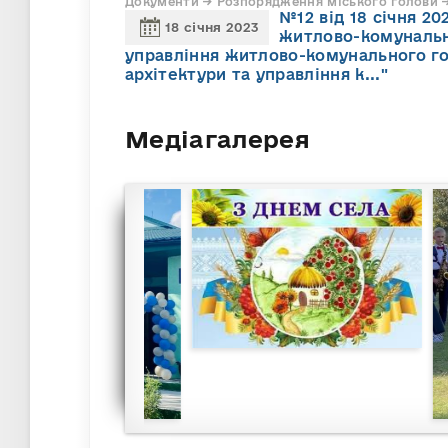
Документи → Розпорядження міського голови → 
№12 від 18 січня 2
18 січня 2023
житлово-комунальн
управління житлово-комунального го
архітектури та управління к..."
Медіагалерея