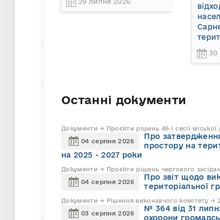
29 липня 2026
відхо
насел
Сарне
терит
30
Останні документи
Документи → Проєкти рішень 46-ї сесії міської
Про затвердження
04 серпня 2026
простору на тери
на 2025 - 2027 роки
Документи → Проєкти рішень чергового засіда
Про звіт щодо ви
04 серпня 2026
територіальної г
Документи → Рішення виконавчого комітету → 2
№ 364 від 31 липн
03 серпня 2026
охорони громадсь