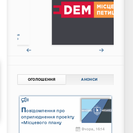
ОГОЛОШЕННЯ
АНОНСИ
П
овідомлення про
оприлюднення проекту
«Місцевого плану
управління відходами
Вчора, 16:14