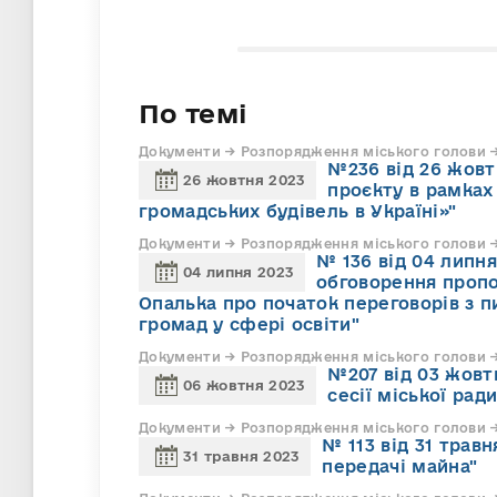
По темі
Документи → Розпорядження міського голови →
№236 від 26 жовт
26 жовтня 2023
проєкту в рамках
громадських будівель в Україні»"
Документи → Розпорядження міського голови →
№ 136 від 04 липня
04 липня 2023
обговорення пропоз
Опалька про початок переговорів з п
громад у сфері освіти"
Документи → Розпорядження міського голови →
№207 від 03 жовт
06 жовтня 2023
сесії міської рад
Документи → Розпорядження міського голови →
№ 113 від 31 тра
31 травня 2023
передачі майна"