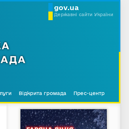
gov.ua
Державні сайти України
КА
МАДА
луги
Відкрита громада
Прес-центр