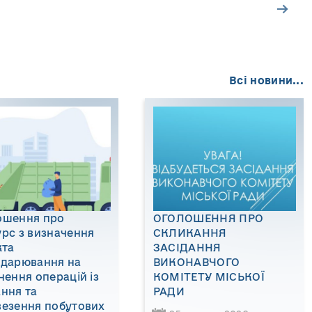
Всі новини...
ошення про
ОГОЛОШЕННЯ ПРО
рс з визначення
СКЛИКАННЯ
кта
ЗАСІДАННЯ
одарювання на
ВИКОНАВЧОГО
нення операцій із
КОМІТЕТУ МІСЬКОЇ
ння та
РАДИ
везення побутових