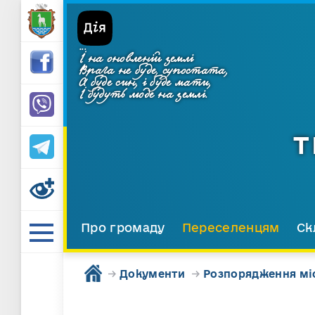
...
І на оновленій землі
Врага не буде, супостата,
А буде син, і буде мати,
І будуть люде на землі.
Т
Про громаду
Переселенцям
Ск
→
Документи
→
Розпорядження мі