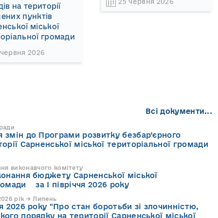
25 червня 2026
дів на території
ених пунктів
нської міської
оріальної громади
 червня 2026
Всі документи...
 ради
 змін до Програми розвитку безбар’єрного
торії Сарненської міської територіальної громади
ння виконавчого комітету
конання бюджету Сарненської міської
ромади за І півріччя 2026 року
026 рік → Липень
я 2026 року "Про стан боротьби зі злочинністю,
кого порядку на території Сарненської міської