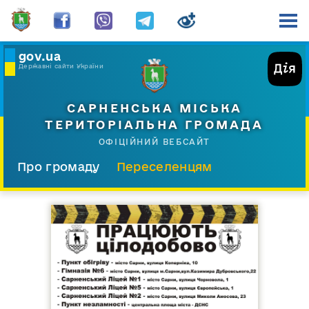
gov.ua
Державні сайти України
САРНЕНСЬКА МІСЬКА
ТЕРИТОРІАЛЬНА ГРОМАДА
ОФІЦІЙНИЙ ВЕБСАЙТ
Про громаду
Переселенцям
Склад і структура
Документи
Діяльність
Послуги
Відкрита громада
Прес-центр