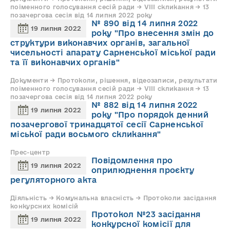
поіменного голосування сесій ради → VIII скликання → 13
позачергова сесія від 14 липня 2022 року
№ 890 від 14 липня 2022
19 липня 2022
року "Про внесення змін до
структури виконавчих органів, загальної
чисельності апарату Сарненської міської ради
та її виконавчих органів"
Документи → Протоколи, рішення, відеозаписи, результати
поіменного голосування сесій ради → VIII скликання → 13
позачергова сесія від 14 липня 2022 року
№ 882 від 14 липня 2022
19 липня 2022
року "Про порядок денний
позачергової тринадцятої сесії Сарненської
міської ради восьмого скликання"
Прес-центр
Повідомлення про
19 липня 2022
оприлюднення проєкту
регуляторного акта
Діяльність → Комунальна власність → Протоколи засідання
конкурсних комісій
Протокол №23 засідання
19 липня 2022
конкурсної комісії для