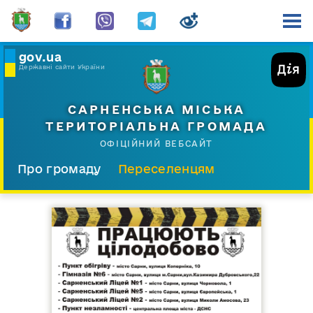
gov.ua
Державні сайти України
САРНЕНСЬКА МІСЬКА
ТЕРИТОРІАЛЬНА ГРОМАДА
ОФІЦІЙНИЙ ВЕБСАЙТ
Про громаду
Переселенцям
Склад і структура
Документи
Діяльність
Послуги
Відкрита громада
Прес-центр