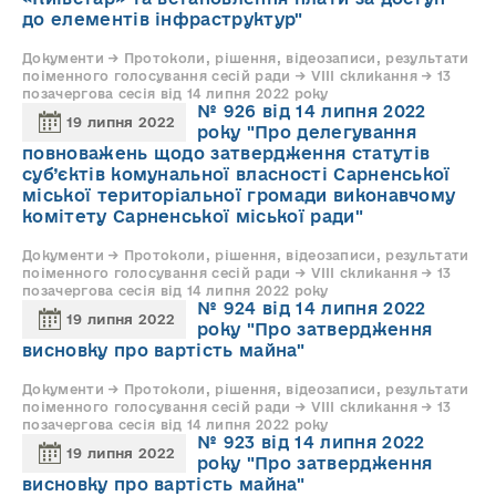
до елементів інфраструктур"
Документи → Протоколи, рішення, відеозаписи, результати
поіменного голосування сесій ради → VIII скликання → 13
позачергова сесія від 14 липня 2022 року
№ 926 від 14 липня 2022
19 липня 2022
року "Про делегування
повноважень щодо затвердження статутів
суб’єктів комунальної власності Сарненської
міської територіальної громади виконавчому
комітету Сарненської міської ради"
Документи → Протоколи, рішення, відеозаписи, результати
поіменного голосування сесій ради → VIII скликання → 13
позачергова сесія від 14 липня 2022 року
№ 924 від 14 липня 2022
19 липня 2022
року "Про затвердження
висновку про вартість майна"
Документи → Протоколи, рішення, відеозаписи, результати
поіменного голосування сесій ради → VIII скликання → 13
позачергова сесія від 14 липня 2022 року
№ 923 від 14 липня 2022
19 липня 2022
року "Про затвердження
висновку про вартість майна"