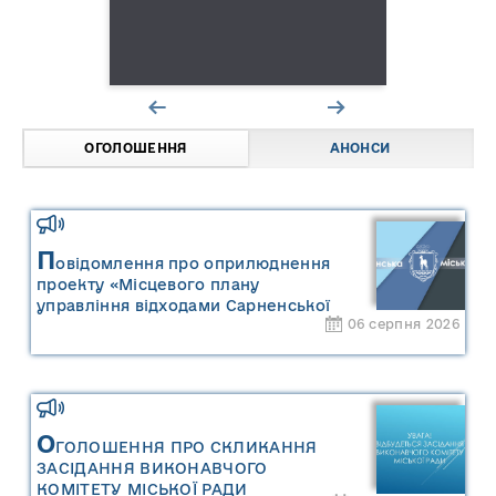
ОГОЛОШЕННЯ
АНОНСИ
П
овідомлення про оприлюднення
проекту «Місцевого плану
управління відходами Сарненської
06 серпня 2026
міської територіальної громади» та
«Звіту про стратегічну екологічну
оцінку «Місцевого плану
управління відходами Сарненської
міської територіальної громади»
О
ГОЛОШЕННЯ ПРО СКЛИКАННЯ
ЗАСІДАННЯ ВИКОНАВЧОГО
КОМІТЕТУ МІСЬКОЇ РАДИ