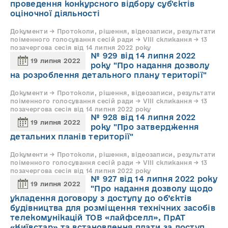
проведення конкурсного відбору суб'єктів
оціночної діяльності
Документи → Протоколи, рішення, відеозаписи, результати
поіменного голосування сесій ради → VIII скликання → 13
позачергова сесія від 14 липня 2022 року
№ 929 від 14 липня 2022
19 липня 2022
року "Про надання дозволу
на розроблення детального плану території"
Документи → Протоколи, рішення, відеозаписи, результати
поіменного голосування сесій ради → VIII скликання → 13
позачергова сесія від 14 липня 2022 року
№ 928 від 14 липня 2022
19 липня 2022
року "Про затвердження
детальних планів території"
Документи → Протоколи, рішення, відеозаписи, результати
поіменного голосування сесій ради → VIII скликання → 13
позачергова сесія від 14 липня 2022 року
№ 927 від 14 липня 2022 року
19 липня 2022
"Про надання дозволу щодо
укладення договору з доступу до об’єктів
будівництва для розміщення технічних засобів
телекомунікацій ТОВ «лайфселл», ПрАТ
«Київстар» та встановлення плати за доступ