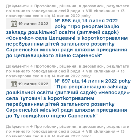
Документи → Протоколи, рішення, відеозаписи, результати
поіменного голосування сесій ради → VIII скликання → 13
позачергова сесія від 14 липня 2022 року
№ 898 від 14 липня 2022
19 липня 2022
року "Про реорганізацію
закладу дошкільної освіти (дитячий садок)
«Сонечко» села Цепцевичі з короткотривалим
перебуванням дітей загального розвитку
Сарненської міської ради шляхом приєднання
до Цепцевицького ліцею Сарненськ"
Документи → Протоколи, рішення, відеозаписи, результати
поіменного голосування сесій ради → VIII скликання → 13
позачергова сесія від 14 липня 2022 року
№ 897 від 14 липня 2022 року
19 липня 2022
"Про реорганізацію закладу
дошкільної освіти (дитячий садок) «Непосиди»
села Тутовичі з короткотривалим
перебуванням дітей загального розвитку
Сарненської міської ради шляхом приєднання
до Тутовицького ліцею Сарненськ"
Документи → Протоколи, рішення, відеозаписи, результати
поіменного голосування сесій ради → VIII скликання → 13
позачергова сесія від 14 липня 2022 року