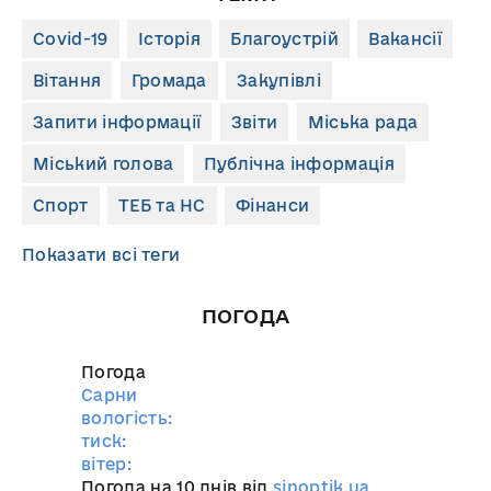
Covid-19
Історія
Благоустрій
Вакансії
Вітання
Громада
Закупівлі
Запити інформації
Звіти
Міська рада
Міський голова
Публічна інформація
Спорт
ТЕБ та НС
Фінанси
Показати всі теги
ПОГОДА
Погода
Сарни
вологість:
тиск:
вітер:
Погода на 10 днів від
sinoptik.ua