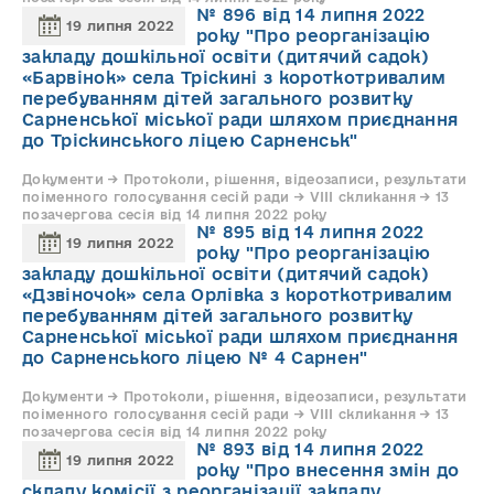
№ 896 від 14 липня 2022
19 липня 2022
року "Про реорганізацію
закладу дошкільної освіти (дитячий садок)
«Барвінок» села Тріскині з короткотривалим
перебуванням дітей загального розвитку
Сарненської міської ради шляхом приєднання
до Тріскинського ліцею Сарненськ"
Документи → Протоколи, рішення, відеозаписи, результати
поіменного голосування сесій ради → VIII скликання → 13
позачергова сесія від 14 липня 2022 року
№ 895 від 14 липня 2022
19 липня 2022
року "Про реорганізацію
закладу дошкільної освіти (дитячий садок)
«Дзвіночок» села Орлівка з короткотривалим
перебуванням дітей загального розвитку
Сарненської міської ради шляхом приєднання
до Сарненського ліцею № 4 Сарнен"
Документи → Протоколи, рішення, відеозаписи, результати
поіменного голосування сесій ради → VIII скликання → 13
позачергова сесія від 14 липня 2022 року
№ 893 від 14 липня 2022
19 липня 2022
року "Про внесення змін до
складу комісії з реорганізації закладу