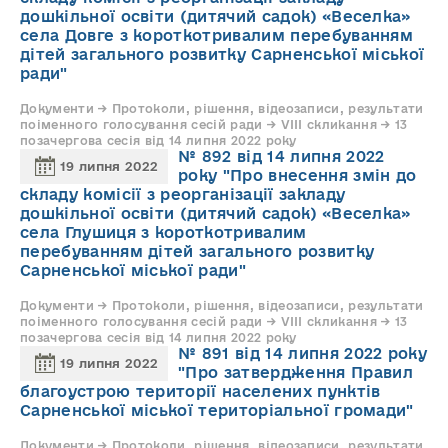
дошкільної освіти (дитячий садок) «Веселка»
села Довге з короткотривалим перебуванням
дітей загального розвитку Сарненської міської
ради"
Документи → Протоколи, рішення, відеозаписи, результати
поіменного голосування сесій ради → VIII скликання → 13
позачергова сесія від 14 липня 2022 року
№ 892 від 14 липня 2022
19 липня 2022
року "Про внесення змін до
складу комісії з реорганізації закладу
дошкільної освіти (дитячий садок) «Веселка»
села Глушиця з короткотривалим
перебуванням дітей загального розвитку
Сарненської міської ради"
Документи → Протоколи, рішення, відеозаписи, результати
поіменного голосування сесій ради → VIII скликання → 13
позачергова сесія від 14 липня 2022 року
№ 891 від 14 липня 2022 року
19 липня 2022
"Про затвердження Правил
благоустрою території населених пунктів
Сарненської міської територіальної громади"
Документи → Протоколи, рішення, відеозаписи, результати