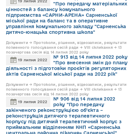
19 липня 2022
"Про передачу матеріальних
цінностей з балансу комунального
підприємства «САРНИ-АРЕНА» Сарненської
міської ради на баланс та в оперативне
управління комунального закладу "Сарненська
дитячо-юнацька спортивна школа"
Документи → Протоколи, рішення, відеозаписи, результати
поіменного голосування сесій ради → VIII скликання → 13
позачергова сесія від 14 липня 2022 року
№ 913 від 14 липня 2022 року
19 липня 2022
"Про внесення змін до плану
діяльності з підготовки проєктів регуляторних
актів Сарненської міської ради на 2022 рік"
Документи → Протоколи, рішення, відеозаписи, результати
поіменного голосування сесій ради → VIII скликання → 13
позачергова сесія від 14 липня 2022 року
№ 906 від 14 липня 2022
19 липня 2022
року "Про передачу
закінченого реконструкцією об’єкта –
реконструкція дитячого терапевтичного
корпусу під дитячий терапевтичний корпус з
приймальним відділенням КНП «Сарненська
центральна районна лікарня» Сарненської"