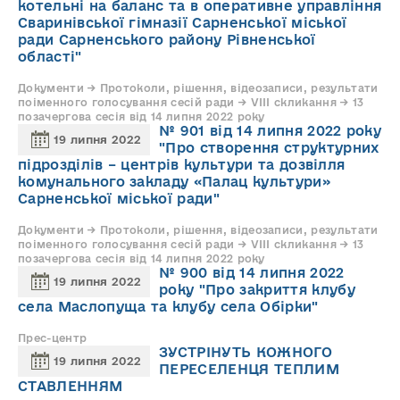
котельні на баланс та в оперативне управління
Сваринівської гімназії Сарненської міської
ради Сарненського району Рівненської
області"
Документи → Протоколи, рішення, відеозаписи, результати
поіменного голосування сесій ради → VIII скликання → 13
позачергова сесія від 14 липня 2022 року
№ 901 від 14 липня 2022 року
19 липня 2022
"Про створення структурних
підрозділів – центрів культури та дозвілля
комунального закладу «Палац культури»
Сарненської міської ради"
Документи → Протоколи, рішення, відеозаписи, результати
поіменного голосування сесій ради → VIII скликання → 13
позачергова сесія від 14 липня 2022 року
№ 900 від 14 липня 2022
19 липня 2022
року "Про закриття клубу
села Маслопуща та клубу села Обірки"
Прес-центр
ЗУСТРІНУТЬ КОЖНОГО
19 липня 2022
ПЕРЕСЕЛЕНЦЯ ТЕПЛИМ
СТАВЛЕННЯМ