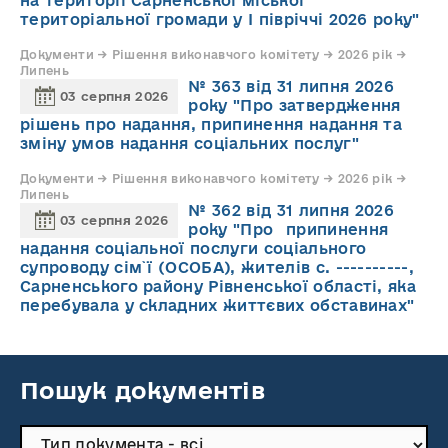
на території Сарненської міської
територіальної громади у І півріччі 2026 року"
Документи → Рішення виконавчого комітету → 2026 рік →
Липень
№ 363 від 31 липня 2026
03 серпня 2026
року "Про затвердження
рішень про надання, припинення надання та
зміну умов надання соціальних послуг"
Документи → Рішення виконавчого комітету → 2026 рік →
Липень
№ 362 від 31 липня 2026
03 серпня 2026
року "Про припинення
надання соціальної послуги соціального
супроводу cім`ї (ОСОБА), жителів с. ----------,
Сарненського району Рівненської області, яка
перебувала у складних життєвих обставинах"
Пошук документів