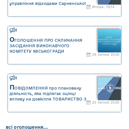
управління відходами Сарненської
Вчора, 16:14
міської територіальної громади» та
«Звіту про стратегічну екологічну
оцінку «Місцевого плану
управління відходами Сарненської
міської територіальної громади»
О
ГОЛОШЕННЯ ПРО СКЛИКАННЯ
ЗАСІДАННЯ ВИКОНАВЧОГО
КОМІТЕТУ МІСЬКОЇ РАДИ
29 липня 2026
П
ОВІДОМЛЕННЯ про плановану
діяльність, яка підлягає оцінці
впливу на довкілля ТОВАРИСТВО З
22 липня 2026
ОБМЕЖЕНОЮ ВІДПОВІДАЛЬНІСТЮ
"САРНИ ОІЛ"
всі оголошення...