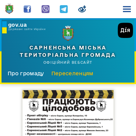
gov.ua
Державні сайти України
САРНЕНСЬКА МІСЬКА
ТЕРИТОРІАЛЬНА ГРОМАДА
ОФІЦІЙНИЙ ВЕБСАЙТ
Про громаду
Переселенцям
Склад і структура
Документи
Діяльність
Послуги
Відкрита громада
Прес-центр