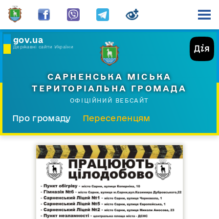
gov.ua
Державні сайти України
САРНЕНСЬКА МІСЬКА
ТЕРИТОРІАЛЬНА ГРОМАДА
ОФІЦІЙНИЙ ВЕБСАЙТ
Про громаду
Переселенцям
Склад і структура
Документи
Діяльність
Послуги
Відкрита громада
Прес-центр