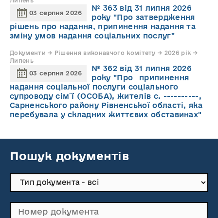
Липень
№ 363 від 31 липня 2026
03 серпня 2026
року "Про затвердження
рішень про надання, припинення надання та
зміну умов надання соціальних послуг"
Документи → Рішення виконавчого комітету → 2026 рік →
Липень
№ 362 від 31 липня 2026
03 серпня 2026
року "Про припинення
надання соціальної послуги соціального
супроводу cім`ї (ОСОБА), жителів с. ----------,
Сарненського району Рівненської області, яка
перебувала у складних життєвих обставинах"
Пошук документів