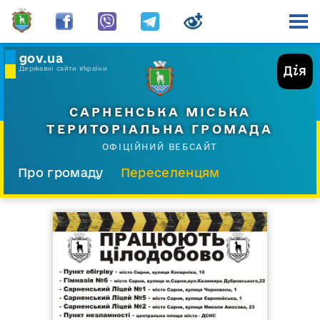
gov.ua
Державні сайти України
САРНЕНСЬКА МІСЬКА
ТЕРИТОРІАЛЬНА ГРОМАДА
ОФІЦІЙНИЙ ВЕБСАЙТ
Про громаду
Переселенцям
Склад і структура
Документи
Діяльність
Послуги
Відкрита громада
Прес-центр