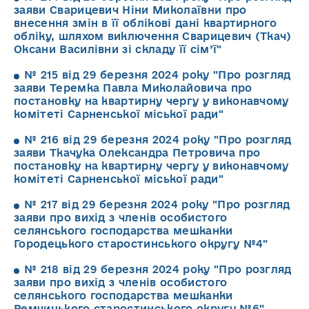
заяви Сварицевич Ніни Миколаївни про
внесення змін в її облікові дані квартирного
обліку, шляхом виключення Сварицевич (Ткач)
Оксани Василівни зі складу її сім’ї"
№ 215 від 29 березня 2024 року "Про розгляд
заяви Теремка Павла Миколайовича про
постановку на квартирну чергу у виконавчому
комітеті Сарненської міської ради"
№ 216 від 29 березня 2024 року "Про розгляд
заяви Ткачука Олександра Петровича про
постановку на квартирну чергу у виконавчому
комітеті Сарненської міської ради"
№ 217 від 29 березня 2024 року "Про розгляд
заяви про вихід з членів особистого
селянського господарства мешканки
Городецького старостинського округу №4"
№ 218 від 29 березня 2024 року "Про розгляд
заяви про вихід з членів особистого
селянського господарства мешканки
Ремчицького старостинського округу №6"