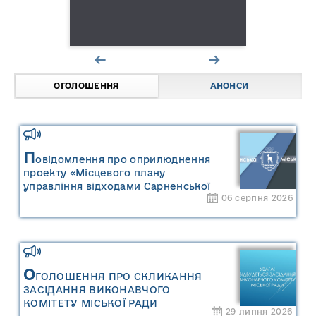
ОГОЛОШЕННЯ
АНОНСИ
П
овідомлення про оприлюднення
проекту «Місцевого плану
управління відходами Сарненської
06 серпня 2026
міської територіальної громади» та
«Звіту про стратегічну екологічну
оцінку «Місцевого плану
управління відходами Сарненської
міської територіальної громади»
О
ГОЛОШЕННЯ ПРО СКЛИКАННЯ
ЗАСІДАННЯ ВИКОНАВЧОГО
КОМІТЕТУ МІСЬКОЇ РАДИ
29 липня 2026