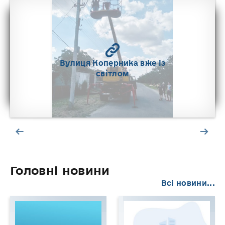
Вулиця Коперника вже із
світлом
Головні новини
Всі новини...