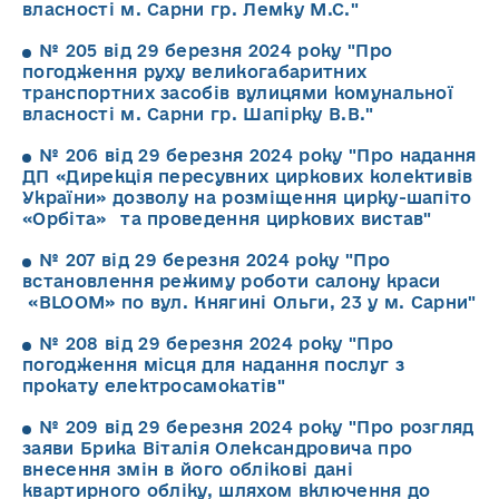
власності м. Сарни гр. Лемку М.С."
№ 205 від 29 березня 2024 року "Про
погодження руху великогабаритних
транспортних засобів вулицями комунальної
власності м. Сарни гр. Шапірку В.В."
№ 206 від 29 березня 2024 року "Про надання
ДП «Дирекція пересувних циркових колективів
України» дозволу на розміщення цирку-шапіто
«Орбіта» та проведення циркових вистав"
№ 207 від 29 березня 2024 року "Про
встановлення режиму роботи салону краси
«BLOOM» по вул. Княгині Ольги, 23 у м. Сарни"
№ 208 від 29 березня 2024 року "Про
погодження місця для надання послуг з
прокату електросамокатів"
№ 209 від 29 березня 2024 року "Про розгляд
заяви Брика Віталія Олександровича про
внесення змін в його облікові дані
квартирного обліку, шляхом включення до