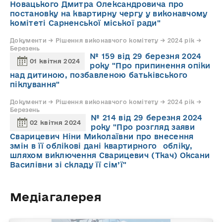
Новацького Дмитра Олександровича про
постановку на квартирну чергу у виконавчому
комітеті Сарненської міської ради"
Документи → Рішення виконавчого комітету → 2024 рік →
Березень
№ 159 від 29 березня 2024
01 квітня 2024
року "Про припинення опіки
над дитиною, позбавленою батьківського
піклування"
Документи → Рішення виконавчого комітету → 2024 рік →
Березень
№ 214 від 29 березня 2024
02 квітня 2024
року "Про розгляд заяви
Сварицевич Ніни Миколаївни про внесення
змін в її облікові дані квартирного обліку,
шляхом виключення Сварицевич (Ткач) Оксани
Василівни зі складу її сім’ї"
Медіагалерея