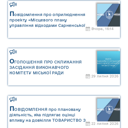
П
овідомлення про оприлюднення
проекту «Місцевого плану
управління відходами Сарненської
Вчора, 16:14
міської територіальної громади» та
«Звіту про стратегічну екологічну
оцінку «Місцевого плану
управління відходами Сарненської
міської територіальної громади»
О
ГОЛОШЕННЯ ПРО СКЛИКАННЯ
ЗАСІДАННЯ ВИКОНАВЧОГО
КОМІТЕТУ МІСЬКОЇ РАДИ
29 липня 2026
П
ОВІДОМЛЕННЯ про плановану
діяльність, яка підлягає оцінці
впливу на довкілля ТОВАРИСТВО З
22 липня 2026
ОБМЕЖЕНОЮ ВІДПОВІДАЛЬНІСТЮ