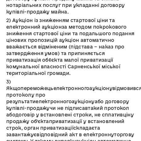
нотаріальних послуг при укладанні договору
купівлі-продажу майна.
2)
Аукціон із зниженням стартової ціни
та
електронний аукціон
за методом покрокового
зниження стартової ціни та подальшого подання
цінових пропозицій аукціон автоматично
вважається відміненим (підстава − наказ про
затвердження умов) та п
рипиняється
приватизація об
¢
єкта
малої приватизації
комунальної власності
Сарненської
міської
територіальної громади.
3)
Я
кщо
переможець
електронного
аукціону
відмовивс
протоколу про
результати
електронного
аукціону
або
договору
купівлі-продажу
чи
не
підписав
такий
протокол
або
договір
у
встановлені
строки, не
сплатив
ціну
продажу
об’єкта
приватизації
у
встановлений
строк, орган
приватизації
складає
та
завантажує
відповідний
акт в
електронну
торгову