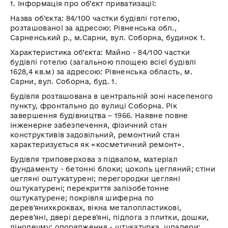
1. Інформація про об’єкт приватизації:
Назва об’єкта:
84/100 частки будівлі готелю,
розташованої за адресою: Рівненська обл.,
Сарненський
р.,
м.Сарни
, вул. Соборна, будинок 1.
Характеристика об’єкта:
Майно - 84/100 частки
будівлі готелю (загальною площею всієї будівлі
1628,4
кв.м
) за адресою: Рівненська область, м.
Сарни, вул. Соборна, буд. 1.
Будівля розташована в центральній зоні населеного
пункту, фронтально до вулиці Соборна. Рік
завершення будівництва – 1966. Наявне повне
інженерне забезпечення, фізичний стан
конструктивів
задовільний, ремонтний стан
характеризується як «косметичний ремонт».
Будівля триповерхова з підвалом, матеріал
фундаменту - бетонні блоки; цоколь цегляний; стіни
цегляні оштукатурені; перегородки цегляні
оштукатурені; перекриття залізобетонне
оштукатурене; покрівля шиферна по
деревʼяних
кроквах, вікна металопластикові
,
деревʼяні
, двері
деревʼяні
, підлога з плитки, дошки,
лінолеуму; опорядження - штукатурка, шпалери;