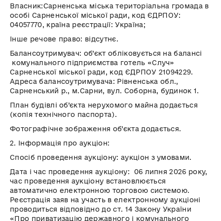
Власник:
Сарненська
міська територіальна громада в
особі
Сарненської
міської ради, код ЄДРПОУ:
04057770, країна реєстрації: Україна;
Інше речове право:
відсутнє.
Балансоутримувач
:
об’єкт обліковується на балансі
комунального підприємства готель «Случ»
Сарненської
міської ради, код ЄДРПОУ 21094229.
Адреса
балансоутримувача
: Рівненська обл.,
Сарненський
р.,
м.Сарни
, вул. Соборна, будинок 1.
План будівлі
об’єкта нерухомого майна додається
(копія технічного паспорта).
Фотографічне зображення
об’єкта додається.
2.
Інформація про аукціон
:
Спосіб проведення аукціону:
аукціон з умовами.
Дата і час проведення аукціону:
06 липня
2026 року,
час проведення аукціону встановлюється
автоматично електронною торговою системою.
Реєстрація заяв на участь в електронному аукціоні
проводиться відповідно до ст. 14 Закону України
«Про приватизацію державного і комунального