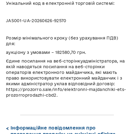
Унікальний код в електронній торговій системі
:
JAS001-UA-20260626-92570
Розмір мінімального кроку (без урахування ПДВ)
для:
аукціону з умовами – 182580,70 грн.
Єдине посилання на
веб-сторінку
адміністратора,
на
якій наводяться посилання на
веб-сторінки
операторів електронного майданчика, які мають
право використовувати електронний майданчик і з
якими адміністратор уклав відповідний договір:
https://prozorro.sale/info/elektronni-majdanchiki-ets-
prozorroprodazhi-cbd2.
Інформаційне повідомлення про