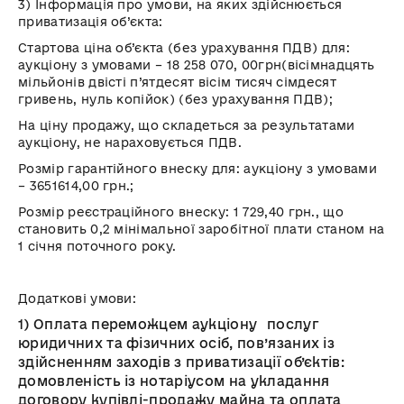
3)
Інформація про умови, на яких здійснюється
приватизація об’єкта:
Стартова ціна об’єкта
(без урахування ПДВ) для:
аукціону з умовами –
18 258 070, 00
грн
(вісімнадцять
мільйонів двісті п’ятдесят вісім тисяч сімдесят
гривень, нуль копійок)
(без урахування ПДВ)
;
На ціну продажу, що складеться за результатами
аукціону, не нараховується ПДВ.
Розмір гарантійного внеску для:
аукціону з умовами
– 3651614,00 грн.;
Розмір реєстраційного внеску
:
1 729,40
грн., що
становить 0,2 мінімальної заробітної плати станом на
1 січня поточного року.
Додаткові умови:
1)
Оплата переможцем аукціону послуг
юридичних та фізичних осіб, пов’язаних із
здійсненням заходів з приватизації об’єктів:
домовленість із нотаріусом на укладання
договору купівлі-продажу майна та оплата