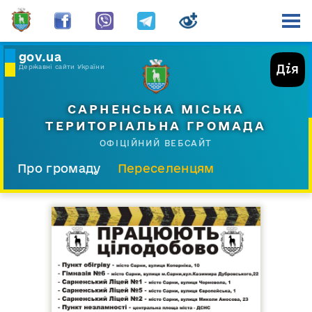
gov.ua
Державні сайти України
САРНЕНСЬКА МІСЬКА
ТЕРИТОРІАЛЬНА ГРОМАДА
ОФІЦІЙНИЙ ВЕБСАЙТ
Про громаду
Переселенцям
Склад і структура
Документи
Діяльність
Послуги
Відкрита громада
Прес-центр