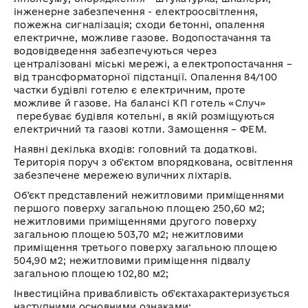
інженерне забезпечення - електроос
вітлення,
пожежна сигналізація;
сходи бетонні, опалення
електричне, можливе газове. Водопостачання та
водовідведення забезпечуються через
централізовані міські мережі, а електропостачання –
від трансформаторної підстанції. Опалення 84/100
частки будівлі готелю є електричним, проте
можливе й газове. На балансі
КП
готель «Случ»
перебуває будівля котельні, в якій розміщуються
електричний та газові котли. Замощення –
ФЕМ
.
Наявні декілька входів: головний та додаткові.
Територія поруч з
обʼєктом
впорядкована, освітлення
забезпечене мережею вуличних ліхтарів.
Обʼєкт
представлений нежитловими приміщеннями
першого поверху загальною площею 250,60 м
2
;
нежитловими приміщеннями другого поверху
загальною площею 503,70 м
2
; нежитловими
приміщення третього поверху загальною площею
504,90 м
2
; нежитловими приміщення підвалу
загальною площею 102,80 м
2
;
Інвестиційна привабливість
обʼєкта
характеризується
наступними основними ознаками: