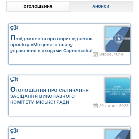
ОГОЛОШЕННЯ
АНОНСИ
П
овідомлення про оприлюднення
проекту «Місцевого плану
управління відходами Сарненської
Вчора, 16:14
міської територіальної громади» та
«Звіту про стратегічну екологічну
оцінку «Місцевого плану
управління відходами Сарненської
міської територіальної громади»
О
ГОЛОШЕННЯ ПРО СКЛИКАННЯ
ЗАСІДАННЯ ВИКОНАВЧОГО
КОМІТЕТУ МІСЬКОЇ РАДИ
29 липня 2026