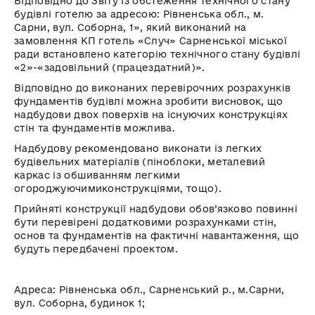
Відповідно до Звіту із обстеження технічного стану
будівлі готелю за адресою: Рівненська обл., м.
Сарни, вул. Соборна, 1», який виконаний на
замовлення
КП
готель «Случ»
Сарненської
міської
ради встановлено категорію технічного стану будівлі
«2»-«задовільний (працездатний)».
Відповідно до виконаних перевірочних розрахунків
фундаментів будівлі можна зробити висновок, що
надбудови двох поверхів на існуючих конструкціях
стін та фундаментів можлива.
Надбудову рекомендовано виконати із легких
будівельних матеріалів (
піноблоки
, металевий
каркас із обшиванням легкими
огороджуючими
конструкціями, тощо).
Прийняті конструкції надбудови обов’язково повинні
бути перевірені додатковими розрахунками стін,
основ та фундаментів на фактичні навантаження, що
будуть передбачені проектом.
Адреса:
Рівненська обл.,
Сарненський
р.,
м.Сарни
,
вул. Соборна, будинок 1;