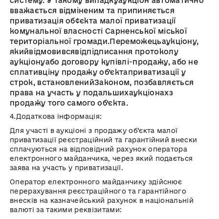
систему.
У
такому
випадку
аукціон автоматично
вважається відміненим та п
рипиняється
приватизація об
¢
єкта
малої приватизації
комунальної власності
Сарненської
міської
територіальної громади.
Переможець
аукціону
,
який
відмовився
від
п
ідписання
протоколу
аукціону
або
договору
купівлі-продажу
,
або
не
сплатив
ціну
продажу
об’єкта
приватизації
у
строк,
встановлений
Законом,
позбавляється
права на участь у
подальших
аукціонах
з
продажу того самого
об’єкта
.
4.
Додаткова інформація
:
Для участі в аукціоні з продажу об’єкта малої
приватизації реєстраційний та гарантійний внески
сплачуються на відповідний рахунок оператора
електронного майданчика, через який подається
заява на участь у приватизації.
Оператор електронного майданчику здійснює
перерахування реєстраційного та гарантійного
внесків на казначейський рахунок в національній
валюті за такими реквізитами
: