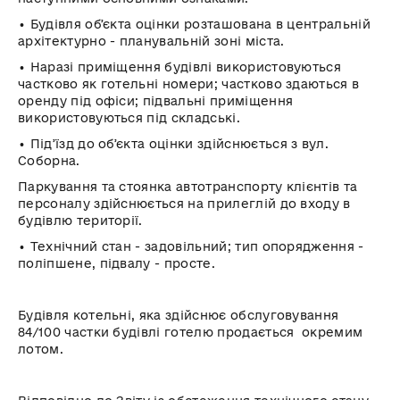
• Будівля
обʼєкта
оцінки розташована в центральній
архітектурно - планувальній зоні міста.
• Наразі приміщення будівлі використовуються
частково як готельні номери; частково здаються в
оренду під офіси; підвальні приміщення
використовуються під складські.
•
Підʼїзд
до
обʼєкта
оцінки здійснюється з вул.
Соборна.
Паркування та стоянка автотранспорту клієнтів та
персоналу здійснюється на прилеглій до входу в
будівлю території.
• Технічний стан - задовільний; тип опорядження -
поліпшене, підвалу - просте.
Будівля котельні, яка здійснює обслуговування
84/100 частки будівлі готелю продається окремим
лотом.