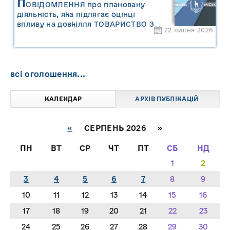
П
ОВІДОМЛЕННЯ про плановану
діяльність, яка підлягає оцінці
впливу на довкілля ТОВАРИСТВО З
22 липня 2026
ОБМЕЖЕНОЮ ВІДПОВІДАЛЬНІСТЮ
"САРНИ ОІЛ"
всі оголошення...
КАЛЕНДАР
АРХІВ ПУБЛІКАЦІЙ
«
СЕРПЕНЬ 2026 »
ПН
ВТ
СР
ЧТ
ПТ
СБ
НД
1
2
3
4
5
6
7
8
9
10
11
12
13
14
15
16
17
18
19
20
21
22
23
24
25
26
27
28
29
30