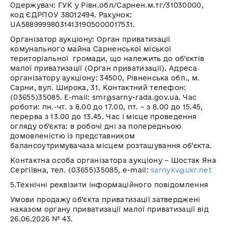
Одержувач:
ГУК у
Рівн.обл
/
Сарнен.м.тг
/31030000
,
код ЄДРПОУ
38012494
. Рахунок:
UA
588999980314131905000017531
.
Організатор аукціону:
Орган приватизації
комунального майна
Сарненської
міської
територіальної громади
, що належить до об’єктів
малої приватизації (Орган приватизації)
. Адреса
організатору аукціону: 34500, Рівненська обл., м.
Сарни, вул. Широка, 31. Контактний телефон:
(03655)35085. Е-mail:
smr
@
sarny
-
rada
.
gov
.
ua
. Час
роботи:
пн.-чт
. з 8.00 до 17.00,
пт
. – з 8.00 до 15.45,
перерва з 13.00 до 13.45. Час і місце проведення
огляду об’єкта: в робочі дні за попередньою
домовленістю із представником
балансоутримувача
за місцем розташування об’єкта.
Контактна особа організатора аукціону – Шостак Яна
Сергіївна, тел. (03655)35085, е-mail:
sarnykv@ukr.net
5.Технічні реквізити інформаційного повідомлення
Умови продажу об’єкта приватизації затверджені
наказом органу приватизації малої приватизації від
2
6
.0
6
.2026 № 4
3
.