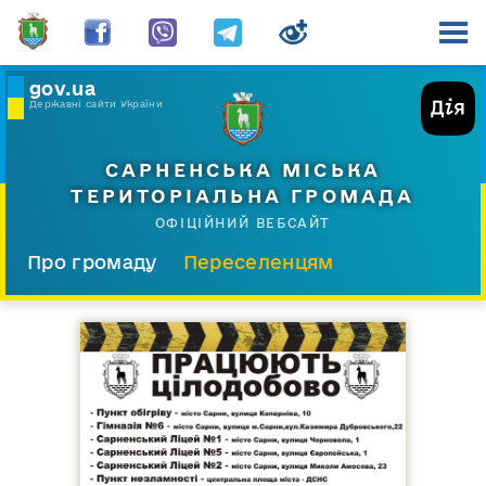
gov.ua
Державні сайти України
САРНЕНСЬКА МІСЬКА
ТЕРИТОРІАЛЬНА ГРОМАДА
ОФІЦІЙНИЙ ВЕБСАЙТ
Про громаду
Переселенцям
Склад і структура
Документи
Діяльність
Послуги
Відкрита громада
Прес-центр