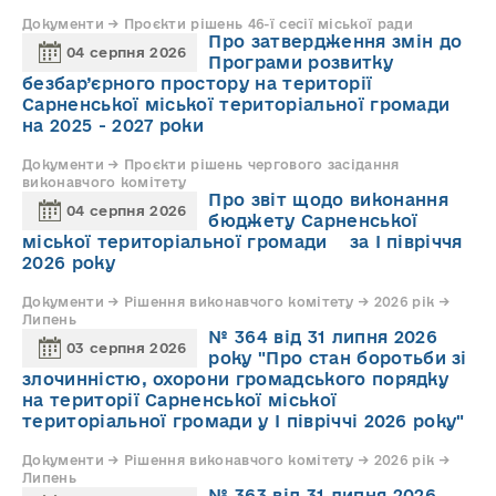
Документи → Проєкти рішень 46-ї сесії міської ради
Про затвердження змін до
04 серпня 2026
Програми розвитку
безбар’єрного простору на території
Сарненської міської територіальної громади
на 2025 - 2027 роки
Документи → Проєкти рішень чергового засідання
виконавчого комітету
Про звіт щодо виконання
04 серпня 2026
бюджету Сарненської
міської територіальної громади за І півріччя
2026 року
Документи → Рішення виконавчого комітету → 2026 рік →
Липень
№ 364 від 31 липня 2026
03 серпня 2026
року "Про стан боротьби зі
злочинністю, охорони громадського порядку
на території Сарненської міської
територіальної громади у І півріччі 2026 року"
Документи → Рішення виконавчого комітету → 2026 рік →
Липень
№ 363 від 31 липня 2026