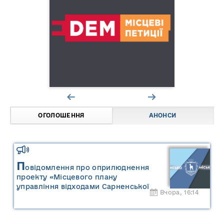
ОГОЛОШЕННЯ
АНОНСИ
П
овідомлення про оприлюднення
проекту «Місцевого плану
управління відходами Сарненської
Вчора, 16:14
міської територіальної громади» та
«Звіту про стратегічну екологічну
оцінку «Місцевого плану