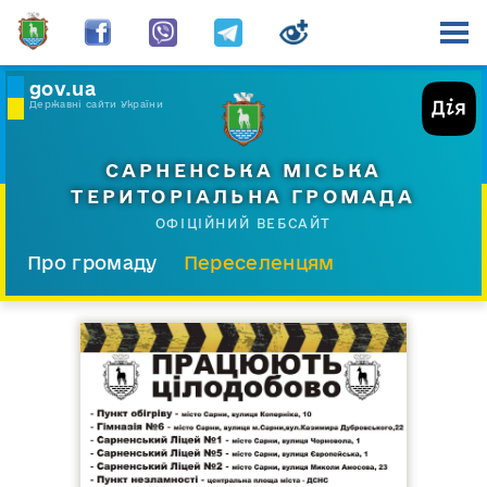
gov.ua
Державні сайти України
САРНЕНСЬКА МІСЬКА
ТЕРИТОРІАЛЬНА ГРОМАДА
ОФІЦІЙНИЙ ВЕБСАЙТ
Про громаду
Переселенцям
Склад і структура
Документи
Діяльність
Послуги
Відкрита громада
Прес-центр