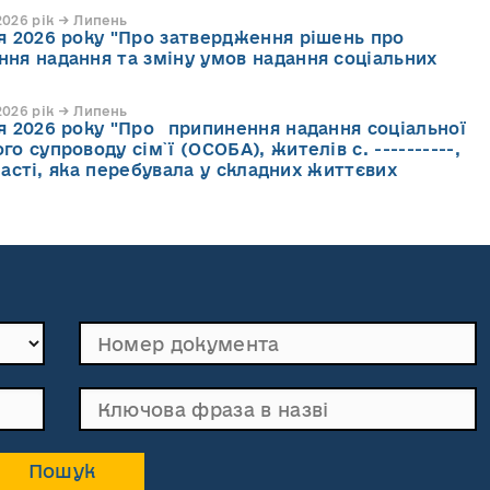
026 рік → Липень
ня 2026 року "Про затвердження рішень про
ння надання та зміну умов надання соціальних
026 рік → Липень
ня 2026 року "Про припинення надання соціальної
го супроводу cім`ї (ОСОБА), жителів с. ----------,
асті, яка перебувала у складних життєвих