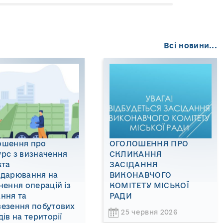
Всі новини...
ошення про
ОГОЛОШЕННЯ ПРО
рс з визначення
СКЛИКАННЯ
кта
ЗАСІДАННЯ
одарювання на
ВИКОНАВЧОГО
нення операцій із
КОМІТЕТУ МІСЬКОЇ
ння та
РАДИ
везення побутових
25 червня 2026
дів на території