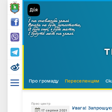
...
І на оновленій землі
Врага не буде, супостата,
А буде син, і буде мати,
І будуть люде на землі.
Т
Про громаду
Переселенцям
Ск
Прес-центр
Увага! Запрошує
17 серпня 2021