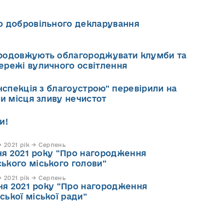
 добровільного декларування
родовжують облагороджувати клумби та
режі вуличного освітлення
нспекція з благоустрою" перевірили на
и місця зливу нечистот
и!
 2021 рік → Серпень
пня 2021 року "Про нагородження
кого міського голови"
 2021 рік → Серпень
пня 2021 року "Про нагородження
ької міської ради"