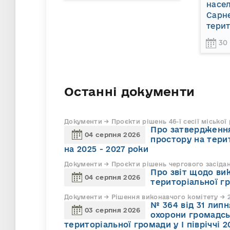
насел
Сарне
терит
30
Останні документи
Документи → Проєкти рішень 46-ї сесії міської
Про затвердження
04 серпня 2026
простору на тери
на 2025 - 2027 роки
Документи → Проєкти рішень чергового засіда
Про звіт щодо ви
04 серпня 2026
територіальної г
Документи → Рішення виконавчого комітету → 2
№ 364 від 31 липн
03 серпня 2026
охорони громадсь
територіальної громади у І півріччі 2