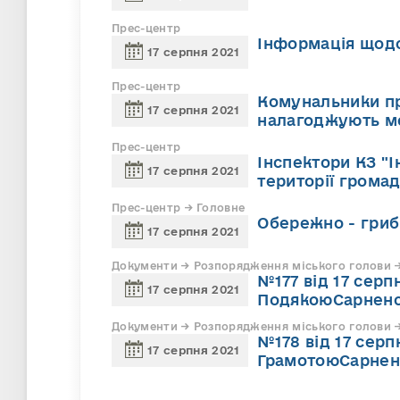
Прес-центр
Інформація щодо
17 серпня 2021
Прес-центр
Комунальники п
17 серпня 2021
налагоджують ме
Прес-центр
Інспектори КЗ "І
17 серпня 2021
території громад
Прес-центр → Головне
Обережно - гриб
17 серпня 2021
Документи → Розпорядження міського голови →
№177 від 17 сер
17 серпня 2021
ПодякоюСарненсь
Документи → Розпорядження міського голови →
№178 від 17 сер
17 серпня 2021
ГрамотоюСарненс