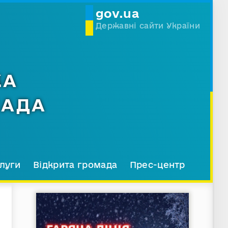
gov.ua
Державні сайти України
КА
МАДА
луги
Відкрита громада
Прес-центр