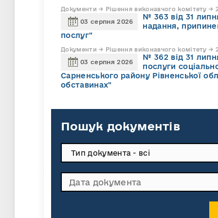
Документи → Рішення виконавчого комітету → 2
№ 363 від 31 лип
03 серпня 2026
надання, припине
послуг"
Документи → Рішення виконавчого комітету → 2
№ 362 від 31 лип
03 серпня 2026
послуги соціально
Сарненського району Рівненської обл
обставинах"
Пошук документів