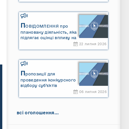
П
ОВІДОМЛЕННЯ про
плановану діяльність, яка
підлягає оцінці впливу на
довкілля ТОВАРИСТВО З
22 липня 2026
ОБМЕЖЕНОЮ
ВІДПОВІДАЛЬНІСТЮ
"САРНИ ОІЛ"
П
ропозиції для
проведення конкурсного
відбору суб’єктів
оціночної діяльності
06 липня 2026
всі оголошення...