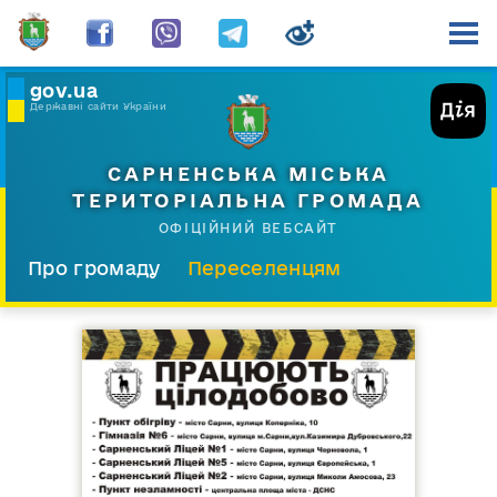
gov.ua
Державні сайти України
САРНЕНСЬКА МІСЬКА
ТЕРИТОРІАЛЬНА ГРОМАДА
ОФІЦІЙНИЙ ВЕБСАЙТ
Про громаду
Переселенцям
Склад і структура
Документи
Діяльність
Послуги
Відкрита громада
Прес-центр