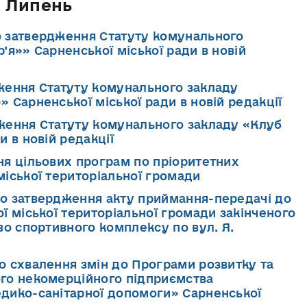
Липень
о затвердження Статуту комунального
’я»» Сарненської міської ради в новій
дження Статуту комунального закладу
 Сарненської міської ради в новій редакції
дження Статуту комунального закладу «Клуб
 в новій редакції
ння цільових програм по пріоритетних
іської територіальної громади
ро затвердження акту приймання-передачі до
ї міської територіальної громади закінченого
во спортивного комплексу по вул. Я.
ро схвалення змін до Програми розвитку та
го некомерційного підприємства
дико-санітарної допомоги» Сарненської