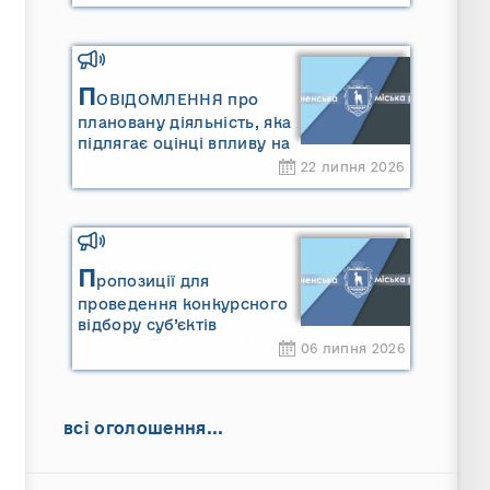
П
ОВІДОМЛЕННЯ про
плановану діяльність, яка
підлягає оцінці впливу на
довкілля ТОВАРИСТВО З
22 липня 2026
ОБМЕЖЕНОЮ
ВІДПОВІДАЛЬНІСТЮ
"САРНИ ОІЛ"
П
ропозиції для
проведення конкурсного
відбору суб’єктів
оціночної діяльності
06 липня 2026
всі оголошення...