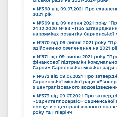
міської ради на 2021-2024 роки"
№368 від 09.07.2021 Про схвале
2021 рік
№369 від 09 липня 2021 року "Пр
24.12.2020 № 83 «Про затверджен
напрямках розвитку Сарненської м
№370 від 09 липня 2021 року "Пр
здійсненню озеленення на 2021 рі
№371 від 09 липня 2021 року "Пр
фінансової підтримки комунальної
Сарни» Сарненської міської ради н
№372 від 09.07.2021 Про затвер
Сарненської міської ради «Екосер
з централізованого водовідведенн
№373 від 09.07.2021 Про затвер
«Сарнитеплосервіс» Сарненської м
послуги з централізованого опален
року та І піврічч