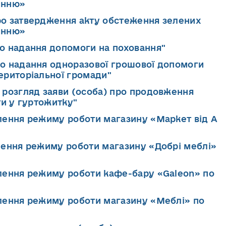
енню»
ро затвердження акту обстеження зелених
енню»
ро надання допомоги на поховання"
ро надання одноразової грошової допомоги
ериторіальної громади"
о розгляд заяви (особа) про продовження
ти у гуртожитку"
влення режиму роботи магазину «Маркет від А
влення режиму роботи магазину «Добрі меблі»
влення режиму роботи кафе-бару «Galeon» по
влення режиму роботи магазину «Меблі» по