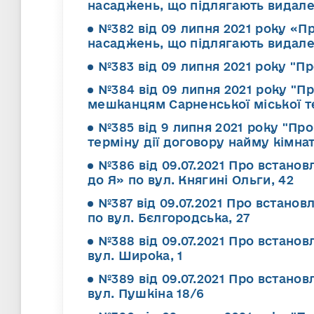
насаджень, що підлягають видал
№382 від 09 липня 2021 року «П
насаджень, що підлягають видал
№383 від 09 липня 2021 року "П
№384 від 09 липня 2021 року "П
мешканцям Сарненської міської т
№385 від 9 липня 2021 року "Пр
терміну дії договору найму кімна
№386 від 09.07.2021 Про встано
до Я» по вул. Княгині Ольги, 42
№387 від 09.07.2021 Про встано
по вул. Бєлгородська, 27
№388 від 09.07.2021 Про встано
вул. Широка, 1
№389 від 09.07.2021 Про встано
вул. Пушкіна 18/6