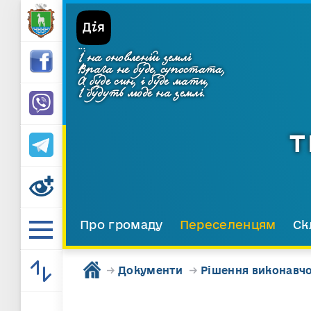
...
І на оновленій землі
Врага не буде, супостата,
А буде син, і буде мати,
І будуть люде на землі.
Т
Про громаду
Переселенцям
Ск
→
Документи
→
Рішення виконавчо