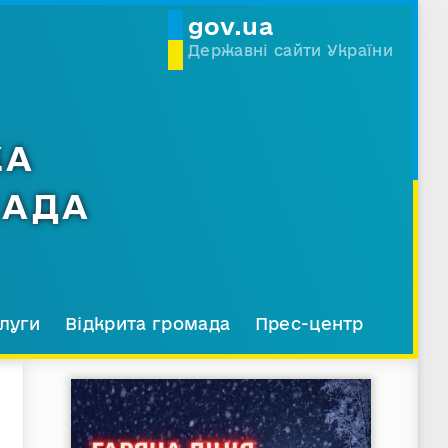
gov.ua
Державні сайти України
КА
МАДА
луги
Відкрита громада
Прес-центр