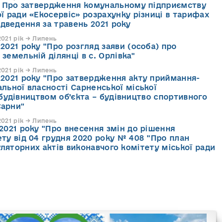
21 Про затвердження комунальному підприємству
ї ради «Екосервіс» розрахунку різниці в тарифах
ідведення за травень 2021 року
021 рік → Липень
2021 року "Про розгляд заяви (особа) про
земельній ділянці в с. Орлівка"
021 рік → Липень
 2021 року "Про затвердження акту приймання-
льної власності Сарненської міської
будівництвом об’єкта – будівництво спортивного
Сарни"
021 рік → Липень
2021 року "Про внесення змін до рішення
ту від 04 грудня 2020 року № 408 "Про план
уляторних актів виконавчого комітету міської ради