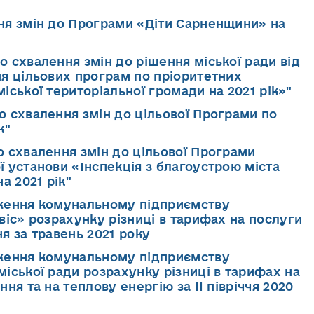
ння змін до Програми «Діти Сарненщини» на
о схвалення змін до рішення міської ради від
ня цільових програм по пріоритетних
іської територіальної громади на 2021 рік»"
о схвалення змін до цільової Програми по
к"
о схвалення змін до цільової Програми
 установи «Інспекція з благоустрою міста
а 2021 рік"
дження комунальному підприємству
віс» розрахунку різниці в тарифах на послуги
я за травень 2021 року
дження комунальному підприємству
іської ради розрахунку різниці в тарифах на
ня та на теплову енергію за ІІ півріччя 2020