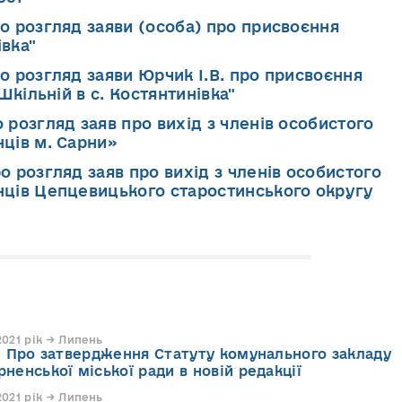
ро розгляд заяви (особа) про присвоєння
івка"
о розгляд заяви Юрчик І.В. про присвоєння
Шкільній в с. Костянтинівка"
 розгляд заяв про вихід з членів особистого
ців м. Сарни»
о розгляд заяв про вихід з членів особистого
ців Цепцевицького старостинського округу
021 рік → Липень
21 Про затвердження Статуту комунального закладу
ненської міської ради в новій редакції
021 рік → Липень