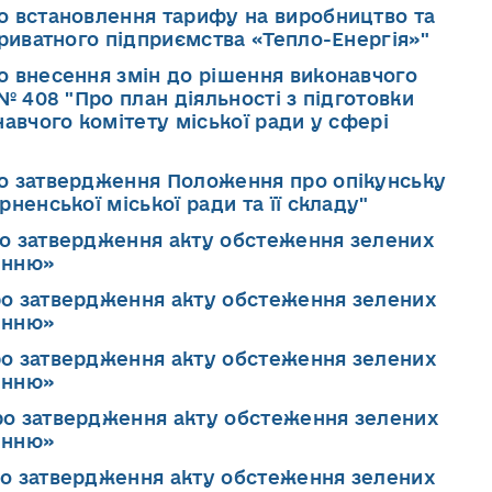
ро встановлення тарифу на виробництво та
приватного підприємства «Тепло-Енергія»"
ро внесення змін до рішення виконавчого
№ 408 "Про план діяльності з підготовки
навчого комітету міської ради у сфері
ро затвердження Положення про опікунську
ненської міської ради та її складу"
ро затвердження акту обстеження зелених
енню»
ро затвердження акту обстеження зелених
енню»
ро затвердження акту обстеження зелених
енню»
ро затвердження акту обстеження зелених
енню»
ро затвердження акту обстеження зелених