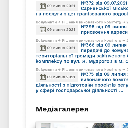
№372 від 09.07.20
09 липня 2021
Сарненської місько
на послуги з централізованого водов
Документи → Рішення виконавчого комітету → 2
№398 від 09 липня 
09 липня 2021
присвоєння адреси 
Документи → Рішення виконавчого комітету → 2
№366 від 09 липня
09 липня 2021
передачі до комуна
територіальної громади закінченого 
комплексу по вул. Я. Мудрого,1 в м. 
Документи → Рішення виконавчого комітету → 2
№375 від 09 липня 
09 липня 2021
виконавчого коміте
діяльності з підготовки проектів рег
у сфері господарської діяльності ...
Медіагалерея