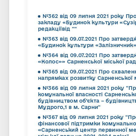
№362 від 09 липня 2021 року Пр
закладу «Будинок культури «Сузір
редакціївід ""
№363 від 09.07.2021 Про затвер
«Будинок культури «Залізничник»»
№364 від 09.07.2021 Про затвер
«Колос»» Сарненської міської ради
№365 від 09.07.2021 Про схвале
напрямках розвитку Сарненської м
№366 від 09 липня 2021 року "П
комунальної власності Сарненсько
будівництвом об’єкта – будівницт
Мудрого,1 в м. Сарни"
№367 від 09 липня 2021 року "П
фінансової підтримки комунально
«Сарненський центр первинної ме