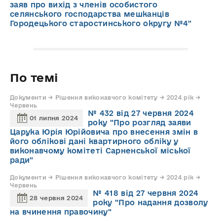
заяв про вихід з членів особистого
селянського господарства мешканців
Городецького старостинського округу №4"
По темі
Документи → Рішення виконавчого комітету → 2024 рік →
Червень
№ 432 від 27 червня 2024
01 липня 2024
року "Про розгляд заяви
Царука Юрія Юрійовича про внесення змін в
його облікові дані квартирного обліку у
виконавчому комітеті Сарненської міської
ради"
Документи → Рішення виконавчого комітету → 2024 рік →
Червень
№ 418 від 27 червня 2024
28 червня 2024
року "Про надання дозволу
на вчинення правочину"