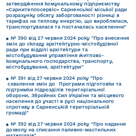
затвердження комунальному підприємству
«Сарнитеплосервіс» Сарненської міської ради
розрахунку обсягу заборгованості різниці в
тарифах на теплову енергію, що вироблялася,
транспортувалася та постачалась населенню"
№ 390 від 27 червня 2024 року "Про внесення
змін до складу архітектурно-містобудівної
ради при відділі архітектури та
містобудування управління житлово-
комунального господарства, транспорту,
містобудування, архітектури"
№ 391 від 27 червня 2024 року "Про
схвалення змін до Програми підготовки та
підтримки підрозділів територіальної
оборони, Збройних Сил України та місцевого
населення до участі в русі національного
спротиву в Сарненській територіальній
громаді"
№ 392 від 27 червня 2024 року "Про надання
дозволу на списання паливно-мастильних
матеріалів"