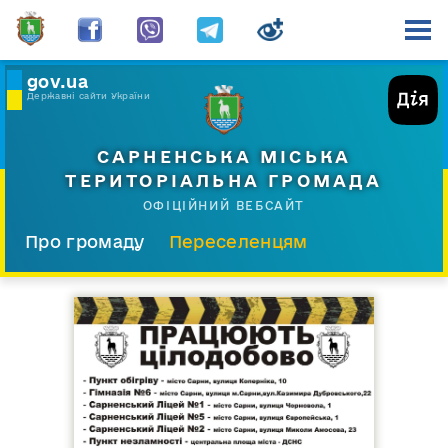
gov.ua
Державні сайти України
САРНЕНСЬКА МІСЬКА
ТЕРИТОРІАЛЬНА ГРОМАДА
ОФІЦІЙНИЙ ВЕБСАЙТ
Про громаду
Переселенцям
Склад і структура
Документи
Діяльність
Послуги
Відкрита громада
Прес-центр