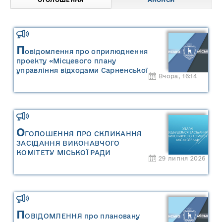
П
овідомлення про оприлюднення
проекту «Місцевого плану
управління відходами Сарненської
Вчора, 16:14
міської територіальної громади» та
«Звіту про стратегічну екологічну
оцінку «Місцевого плану
управління відходами Сарненської
міської територіальної громади»
О
ГОЛОШЕННЯ ПРО СКЛИКАННЯ
ЗАСІДАННЯ ВИКОНАВЧОГО
КОМІТЕТУ МІСЬКОЇ РАДИ
29 липня 2026
П
ОВІДОМЛЕННЯ про плановану