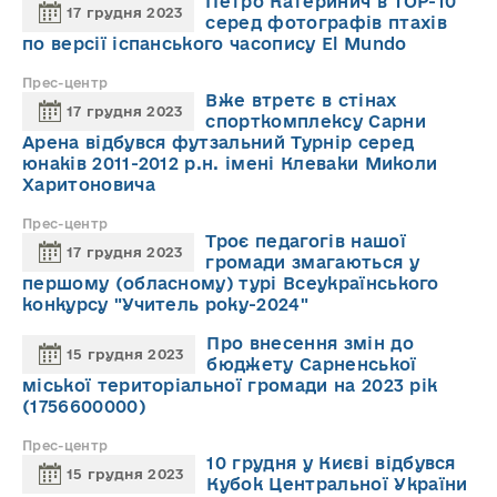
Петро Катеринич в TOP-10
17 грудня 2023
серед фотографів птахів
по версії іспанського часопису El Mundo
Прес-центр
Вже втретє в стінах
17 грудня 2023
спорткомплексу Сарни
Арена відбувся футзальний Турнір серед
юнаків 2011-2012 р.н. імені Клеваки Миколи
Харитоновича
Прес-центр
Троє педагогів нашої
17 грудня 2023
громади змагаються у
першому (обласному) турі Всеукраїнського
конкурсу "Учитель року-2024"
Про внесення змін до
15 грудня 2023
бюджету Сарненської
міської територіальної громади на 2023 рік
(1756600000)
Прес-центр
10 грудня у Києві відбувся
15 грудня 2023
Кубок Центральної України