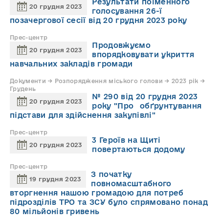
Результати поіменного
20 грудня 2023
голосування 26-ї
позачергової сесії від 20 грудня 2023 року
Прес-центр
Продовжуємо
20 грудня 2023
впорядковувати укриття
навчальних закладів громади
Документи → Розпорядження міського голови → 2023 рік →
Грудень
№ 290 від 20 грудня 2023
20 грудня 2023
року "Про обґрунтування
підстави для здійснення закупівлі"
Прес-центр
3 Героїв на Щиті
20 грудня 2023
повертаються додому
Прес-центр
З початку
19 грудня 2023
повномасштабного
вторгнення нашою громадою для потреб
підрозділів ТРО та ЗСУ було спрямовано понад
80 мільйонів гривень