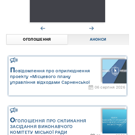
ОГОЛОШЕННЯ
АНОНСИ
П
овідомлення про оприлюднення
проекту «Місцевого плану
управління відходами Сарненської
06 серпня 2026
міської територіальної громади» та
«Звіту про стратегічну екологічну
оцінку «Місцевого плану
управління відходами Сарненської
міської територіальної громади»
О
ГОЛОШЕННЯ ПРО СКЛИКАННЯ
ЗАСІДАННЯ ВИКОНАВЧОГО
КОМІТЕТУ МІСЬКОЇ РАДИ