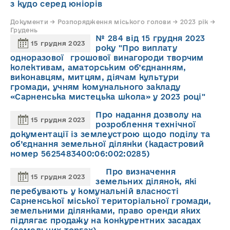
з кудо серед юніорів
Документи → Розпорядження міського голови → 2023 рік →
Грудень
№ 284 від 15 грудня 2023
15 грудня 2023
року "Про виплату
одноразової грошової винагороди творчим
колективам, аматорським об’єднанням,
виконавцям, митцям, діячам культури
громади, учням комунального закладу
«Сарненська мистецька школа» у 2023 році"
Про надання дозволу на
15 грудня 2023
розроблення технічної
документації із землеустрою щодо поділу та
об’єднання земельної ділянки (кадастровий
номер 5625483400:06:002:0285)
Про визначення
15 грудня 2023
земельних ділянок, які
перебувають у комунальній власності
Сарненської міської територіальної громади,
земельними ділянками, право оренди яких
підлягає продажу на конкурентних засадах