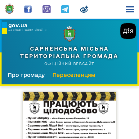
gov.ua
Державні сайти України
САРНЕНСЬКА МІСЬКА
ТЕРИТОРІАЛЬНА ГРОМАДА
ОФІЦІЙНИЙ ВЕБСАЙТ
Про громаду
Переселенцям
Склад і структура
Документи
Діяльність
Послуги
Відкрита громада
Прес-центр