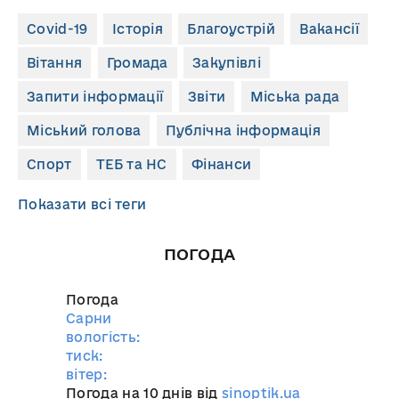
Covid-19
Історія
Благоустрій
Вакансії
Вітання
Громада
Закупівлі
Запити інформації
Звіти
Міська рада
Міський голова
Публічна інформація
Спорт
ТЕБ та НС
Фінанси
Показати всі теги
ПОГОДА
Погода
Сарни
вологість:
тиск:
вітер:
Погода на 10 днів від
sinoptik.ua