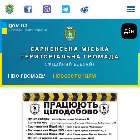
gov.ua
Державні сайти України
САРНЕНСЬКА МІСЬКА
ТЕРИТОРІАЛЬНА ГРОМАДА
ОФІЦІЙНИЙ ВЕБСАЙТ
Про громаду
Переселенцям
Склад і структура
Документи
Діяльність
Послуги
Відкрита громада
Прес-центр