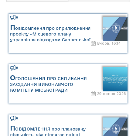
П
овідомлення про оприлюднення
проекту «Місцевого плану
управління відходами Сарненської
Вчора, 16:14
міської територіальної громади» та
«Звіту про стратегічну екологічну
оцінку «Місцевого плану
управління відходами Сарненської
міської територіальної громади»
О
ГОЛОШЕННЯ ПРО СКЛИКАННЯ
ЗАСІДАННЯ ВИКОНАВЧОГО
КОМІТЕТУ МІСЬКОЇ РАДИ
29 липня 2026
П
ОВІДОМЛЕННЯ про плановану
діяльність, яка підлягає оцінці