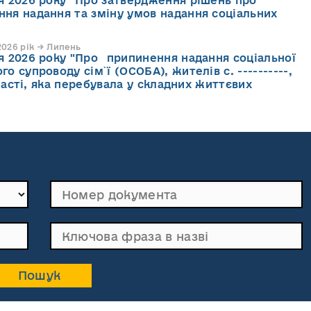
ня 2026 року "Про затвердження рішень про
ння надання та зміну умов надання соціальних
026 рік → Липень
ня 2026 року "Про припинення надання соціальної
го супроводу cім`ї (ОСОБА), жителів с. ----------,
асті, яка перебувала у складних життєвих