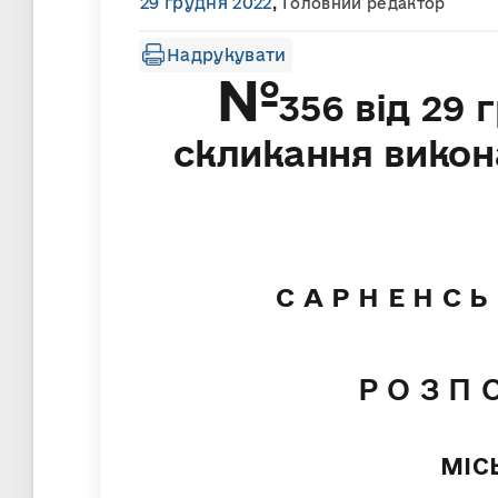
29 грудня 2022
,
Головний редактор
Надрукувати
№
356 від 29 
скликання викон
С А Р Н Е Н С Ь
Р О З П 
МІС