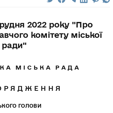
грудня 2022 року "Про
авчого комітету міської
ради"
 К А М І С Ь К А Р А Д А
О Р Я Д Ж Е Н Н Я
ЬКОГО ГОЛОВИ