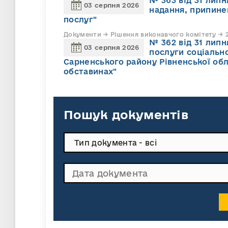
№ 363 від 31 лип
03 серпня 2026
надання, припине
послуг"
Документи → Рішення виконавчого комітету → 2
№ 362 від 31 лип
03 серпня 2026
послуги соціально
Сарненського району Рівненської обл
обставинах"
Пошук документів