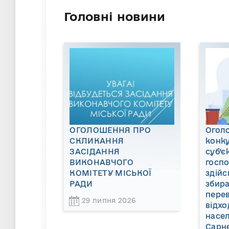
Головні новини
ОГОЛОШЕННЯ ПРО
Огол
СКЛИКАННЯ
конку
ЗАСІДАННЯ
суб’є
ВИКОНАВЧОГО
госп
КОМІТЕТУ МІСЬКОЇ
здійс
РАДИ
збира
пере
29 липня 2026
відхо
насел
Сарне