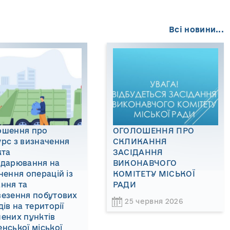
Всі новини...
ошення про
ОГОЛОШЕННЯ ПРО
рс з визначення
СКЛИКАННЯ
кта
ЗАСІДАННЯ
одарювання на
ВИКОНАВЧОГО
нення операцій із
КОМІТЕТУ МІСЬКОЇ
ння та
РАДИ
везення побутових
25 червня 2026
дів на території
ених пунктів
нської міської