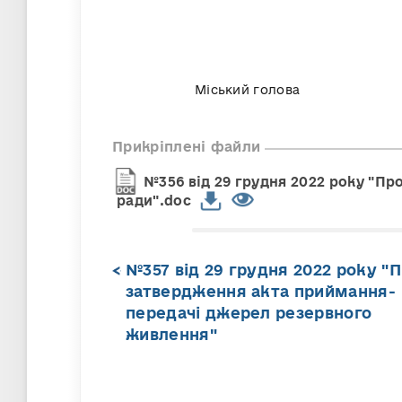
Міський голо
Прикріплені файли
№356 від 29 грудня 2022 року "Пр
ради".doc
№357 від 29 грудня 2022 року "
затвердження акта приймання-
передачі джерел резервного
живлення"