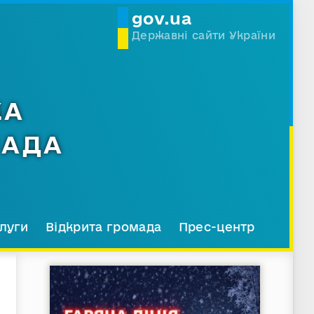
gov.ua
Державні сайти України
КА
МАДА
луги
Відкрита громада
Прес-центр