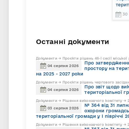
терит
30
Останні документи
Документи → Проєкти рішень 46-ї сесії міської
Про затвердження
04 серпня 2026
простору на тери
на 2025 - 2027 роки
Документи → Проєкти рішень чергового засіда
Про звіт щодо ви
04 серпня 2026
територіальної г
Документи → Рішення виконавчого комітету → 2
№ 364 від 31 липн
03 серпня 2026
охорони громадсь
територіальної громади у І півріччі 2
Документи → Рішення виконавчого комітету → 2