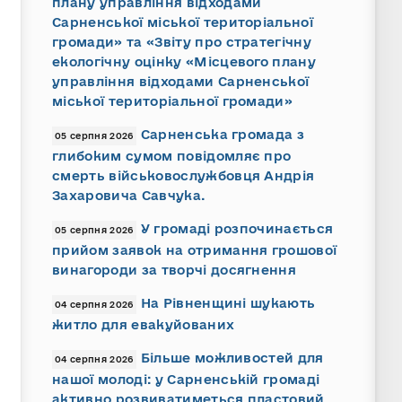
плану управління відходами
Сарненської міської територіальної
громади» та «Звіту про стратегічну
екологічну оцінку «Місцевого плану
управління відходами Сарненської
міської територіальної громади»
Сарненська громада з
05 серпня 2026
глибоким сумом повідомляє про
смерть військовослужбовця Андрія
Захаровича Савчука.
У громаді розпочинається
05 серпня 2026
прийом заявок на отримання грошової
винагороди за творчі досягнення
На Рівненщині шукають
04 серпня 2026
житло для евакуйованих
Більше можливостей для
04 серпня 2026
нашої молоді: у Сарненській громаді
активно розвиватиметься пластовий