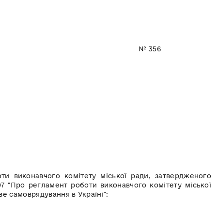
 2022 року № 356
о
конавчого комітету міської ради, затвердженого
7 "Про регламент роботи виконавчого комітету міської
еве самоврядування в Україні":