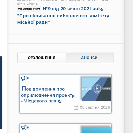
рік → Січень
№9 від 20 січня 2021 року
20 січня 2021
"Про скликання виконавчого комітету
міської ради"
ОГОЛОШЕННЯ
АНОНСИ
П
овідомлення про
оприлюднення проекту
«Місцевого плану
управління відходами
06 серпня 2026
Сарненської міської
територіальної громади»
та «Звіту про стратегічну
екологічну оцінку