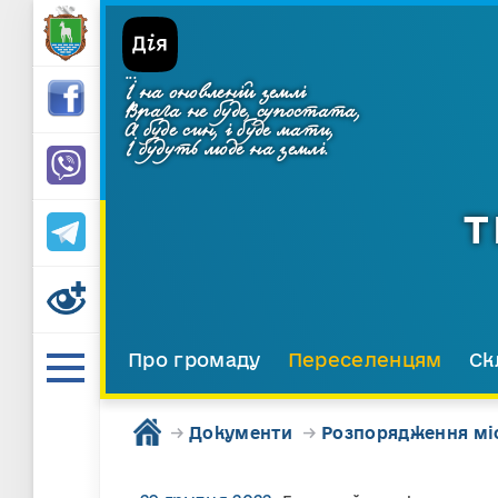
...
І на оновленій землі
Врага не буде, супостата,
А буде син, і буде мати,
І будуть люде на землі.
Т
Про громаду
Переселенцям
Ск
→
Документи
→
Розпорядження мі