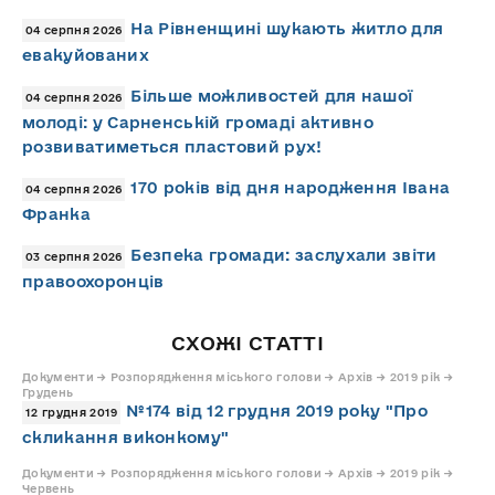
На Рівненщині шукають житло для
04 серпня 2026
евакуйованих
Більше можливостей для нашої
04 серпня 2026
молоді: у Сарненській громаді активно
розвиватиметься пластовий рух!
170 років від дня народження Івана
04 серпня 2026
Франка
Безпека громади: заслухали звіти
03 серпня 2026
правоохоронців
СХОЖІ СТАТТІ
Документи → Розпорядження міського голови → Архів → 2019 рік →
Грудень
№174 від 12 грудня 2019 року "Про
12 грудня 2019
скликання виконкому"
Документи → Розпорядження міського голови → Архів → 2019 рік →
Червень