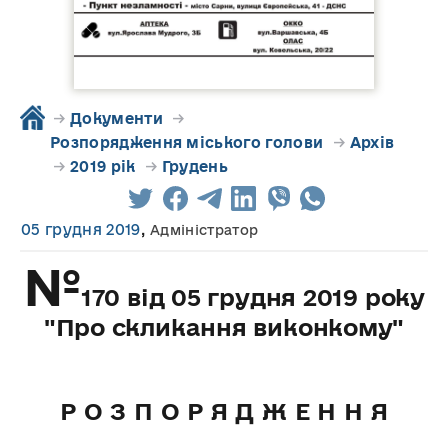
→
Документи
→
Розпорядження міського голови
→
Архів
→
2019 рік
→
Грудень
05 грудня 2019
,
Адміністратор
№
170 від 05 грудня 2019 року
"Про скликання виконкому"
Р О З П О Р Я Д Ж Е Н Н Я