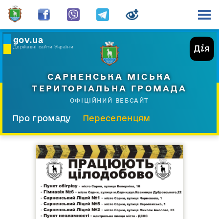
gov.ua
Державні сайти України
САРНЕНСЬКА МІСЬКА
ТЕРИТОРІАЛЬНА ГРОМАДА
ОФІЦІЙНИЙ ВЕБСАЙТ
Про громаду
Переселенцям
Склад і структура
Документи
Діяльність
Послуги
Відкрита громада
Прес-центр