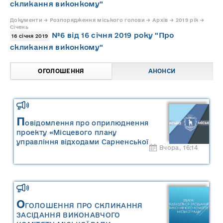
скликання виконкому"
Документи → Розпорядження міського голови → Архів → 2019 рік →
Січень
№6 від 16 січня 2019 року "Про
16 січня 2019
скликання виконкому"
ОГОЛОШЕННЯ
АНОНСИ
П
овідомлення про оприлюднення
проекту «Місцевого плану
управління відходами Сарненської
Вчора, 16:14
міської територіальної громади» та
«Звіту про стратегічну екологічну
оцінку «Місцевого плану
управління відходами Сарненської
міської територіальної громади»
О
ГОЛОШЕННЯ ПРО СКЛИКАННЯ
ЗАСІДАННЯ ВИКОНАВЧОГО