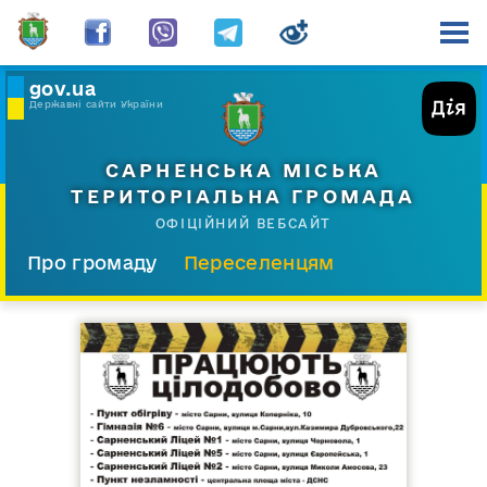
gov.ua
Державні сайти України
САРНЕНСЬКА МІСЬКА
ТЕРИТОРІАЛЬНА ГРОМАДА
ОФІЦІЙНИЙ ВЕБСАЙТ
Про громаду
Переселенцям
Склад і структура
Документи
Діяльність
Послуги
Відкрита громада
Прес-центр