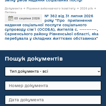
зміну умов надання соціальних послуг"
Документи → Рішення виконавчого комітету → 2026 рік →
Липень
№ 362 від 31 липня 2026
03 серпня 2026
року "Про припинення
надання соціальної послуги соціального
супроводу cім`ї (ОСОБА), жителів с. ----------,
Сарненського району Рівненської області, яка
перебувала у складних життєвих обставинах"
Пошук документів