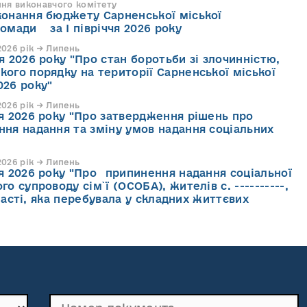
ння виконавчого комітету
конання бюджету Сарненської міської
ромади за І півріччя 2026 року
026 рік → Липень
я 2026 року "Про стан боротьби зі злочинністю,
кого порядку на території Сарненської міської
026 року"
026 рік → Липень
ня 2026 року "Про затвердження рішень про
ння надання та зміну умов надання соціальних
026 рік → Липень
ня 2026 року "Про припинення надання соціальної
го супроводу cім`ї (ОСОБА), жителів с. ----------,
асті, яка перебувала у складних життєвих