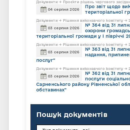
Документи → Проєкти рішень чергового засіда
Про звіт щодо ви
04 серпня 2026
територіальної г
Документи → Рішення виконавчого комітету → 2
№ 364 від 31 липн
03 серпня 2026
охорони громадсь
територіальної громади у І півріччі 2
Документи → Рішення виконавчого комітету → 2
№ 363 від 31 лип
03 серпня 2026
надання, припине
послуг"
Документи → Рішення виконавчого комітету → 2
№ 362 від 31 лип
03 серпня 2026
послуги соціально
Сарненського району Рівненської обл
обставинах"
Пошук документів