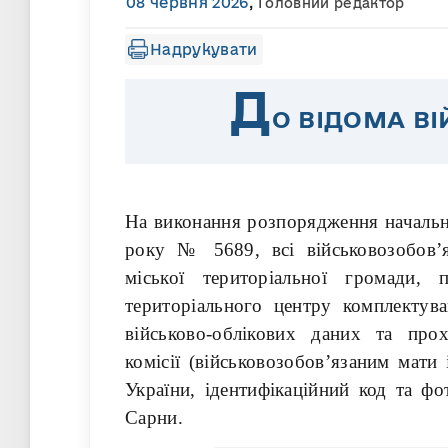
08 червня 2026
,
Головний редактор
Надрукувати
Д
О ВІДОМА В
На виконання розпорядження начальн
року № 5689, всі військовозобов’яз
міської територіальної громади,
територіального центру комплектув
військово-облікових даних та прох
комісії (військовозобов’язаним мати
України, ідентифікаційний код та фо
Сарни.