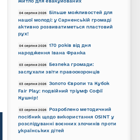
житло для евакуйованих
Більше можливостей для
04 серпня 2026
нашої молоді: у Сарненській громаді
активно розвиватиметься пластовий
рух!
170 років від дня
04 серпня 2026
народження Івана Франка
Безпека громади:
03 серпня 2026
заслухали звіти правоохоронців
Золото Європи та Кубок
03 серпня 2026
Fair Play: подвійний тріумф Софії
Кушнір!
Розроблено методичний
03 серпня 2026
посібник щодо використання OSINT у
розслідуванні воєнних злочинів проти
українських дітей