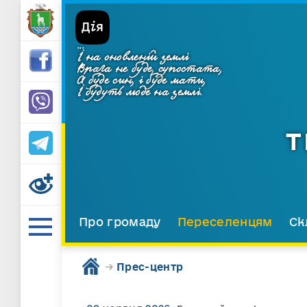
...
І на оновленій землі
Врага не буде, супостата,
А буде син, і буде мати,
І будуть люде на землі.
Т
Про громаду
Переселенцям
Ск
→
Прес-центр