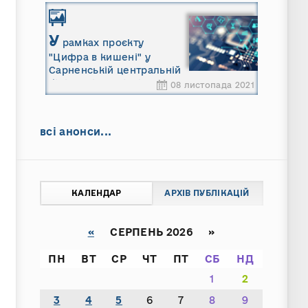
У
рамках проєкту
"Цифра в кишені" у
Сарненській центральній
біліотеці спеціалісти
08 листопада 2021
закладу допомагають
мешканцям онлайн
всі анонси...
КАЛЕНДАР
АРХІВ ПУБЛІКАЦІЙ
«
СЕРПЕНЬ 2026 »
ПН
ВТ
СР
ЧТ
ПТ
СБ
НД
1
2
3
4
5
6
7
8
9