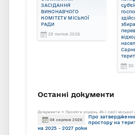
ЗАСІДАННЯ
суб’є
ВИКОНАВЧОГО
госп
КОМІТЕТУ МІСЬКОЇ
здійс
РАДИ
збира
пере
29 липня 2026
відхо
насел
Сарне
терит
30
Останні документи
Документи → Проєкти рішень 46-ї сесії міської
Про затвердження
04 серпня 2026
простору на тери
на 2025 - 2027 роки