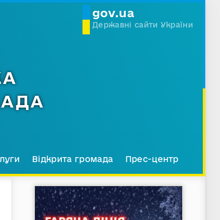
gov.ua
Державні сайти України
КА
МАДА
луги
Відкрита громада
Прес-центр