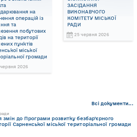
кта
ЗАСІДАННЯ
одарювання на
ВИКОНАВЧОГО
нення операцій із
КОМІТЕТУ МІСЬКОЇ
ння та
РАДИ
везення побутових
25 червня 2026
дів на території
ених пунктів
нської міської
оріальної громади
 червня 2026
Всі документи...
 ради
 змін до Програми розвитку безбар’єрного
торії Сарненської міської територіальної громади