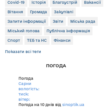
Covid-19
Історія
Благоустрій
Вакансії
Вітання
Громада
Закупівлі
Запити інформації
Звіти
Міська рада
Міський голова
Публічна інформація
Спорт
ТЕБ та НС
Фінанси
Показати всі теги
ПОГОДА
Погода
Сарни
вологість:
тиск:
вітер:
Погода на 10 днів від
sinoptik.ua