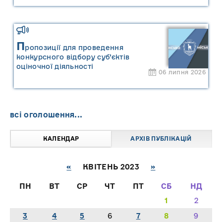
"САРНИ ОІЛ"
П
ропозиції для проведення
конкурсного відбору суб’єктів
оціночної діяльності
06 липня 2026
всі оголошення...
КАЛЕНДАР
АРХІВ ПУБЛІКАЦІЙ
«
КВІТЕНЬ 2023
»
ПН
ВТ
СР
ЧТ
ПТ
СБ
НД
1
2
3
4
5
6
7
8
9