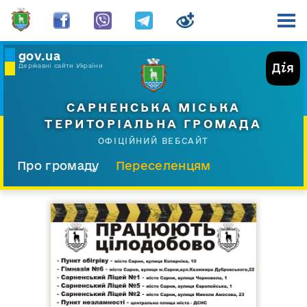
gov.ua
Державні сайти України
САРНЕНСЬКА МІСЬКА
ТЕРИТОРІАЛЬНА ГРОМАДА
ОФІЦІЙНИЙ ВЕБСАЙТ
Про громаду
Переселенцям
Склад і структура
Документи
Діяльність
Послуги
Відкрита громада
Прес-центр