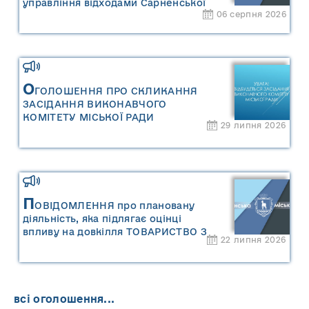
управління відходами Сарненської
06 серпня 2026
міської територіальної громади» та
«Звіту про стратегічну екологічну
оцінку «Місцевого плану
управління відходами Сарненської
міської територіальної громади»
О
ГОЛОШЕННЯ ПРО СКЛИКАННЯ
ЗАСІДАННЯ ВИКОНАВЧОГО
КОМІТЕТУ МІСЬКОЇ РАДИ
29 липня 2026
П
ОВІДОМЛЕННЯ про плановану
діяльність, яка підлягає оцінці
впливу на довкілля ТОВАРИСТВО З
22 липня 2026
ОБМЕЖЕНОЮ ВІДПОВІДАЛЬНІСТЮ
"САРНИ ОІЛ"
всі оголошення...