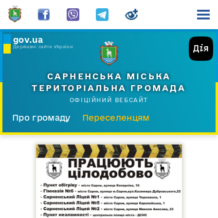
gov.ua
Державні сайти України
САРНЕНСЬКА МІСЬКА
ТЕРИТОРІАЛЬНА ГРОМАДА
ОФІЦІЙНИЙ ВЕБСАЙТ
Про громаду
Переселенцям
Склад і структура
Документи
Діяльність
Послуги
Відкрита громада
Прес-центр