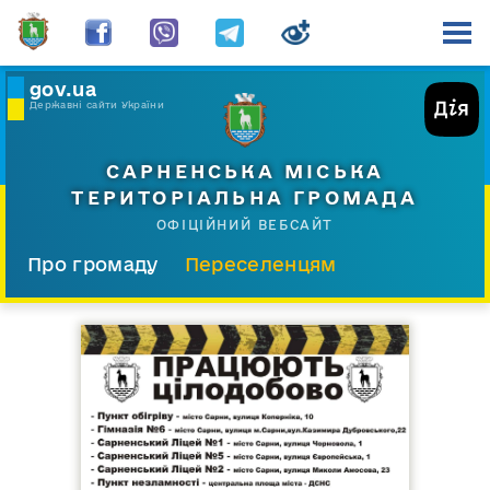
gov.ua
Державні сайти України
САРНЕНСЬКА МІСЬКА
ТЕРИТОРІАЛЬНА ГРОМАДА
ОФІЦІЙНИЙ ВЕБСАЙТ
Про громаду
Переселенцям
Склад і структура
Документи
Діяльність
Послуги
Відкрита громада
Прес-центр