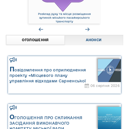
ОГОЛОШЕННЯ
АНОНСИ
П
овідомлення про оприлюднення
проекту «Місцевого плану
управління відходами Сарненської
06 серпня 2026
міської територіальної громади» та
«Звіту про стратегічну екологічну
оцінку «Місцевого плану
управління відходами Сарненської
міської територіальної громади»
О
ГОЛОШЕННЯ ПРО СКЛИКАННЯ
ЗАСІДАННЯ ВИКОНАВЧОГО
КОМІТЕТУ МІСЬКОЇ РАДИ