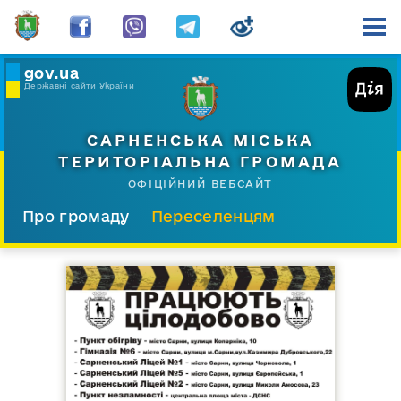
gov.ua
Державні сайти України
САРНЕНСЬКА МІСЬКА
ТЕРИТОРІАЛЬНА ГРОМАДА
ОФІЦІЙНИЙ ВЕБСАЙТ
Про громаду
Переселенцям
Склад і структура
Документи
Діяльність
Послуги
Відкрита громада
Прес-центр