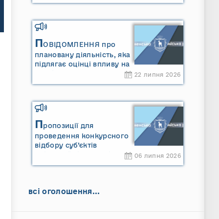
П
ОВІДОМЛЕННЯ про
плановану діяльність, яка
підлягає оцінці впливу на
довкілля ТОВАРИСТВО З
22 липня 2026
ОБМЕЖЕНОЮ
ВІДПОВІДАЛЬНІСТЮ
"САРНИ ОІЛ"
П
ропозиції для
проведення конкурсного
відбору суб’єктів
оціночної діяльності
06 липня 2026
всі оголошення...