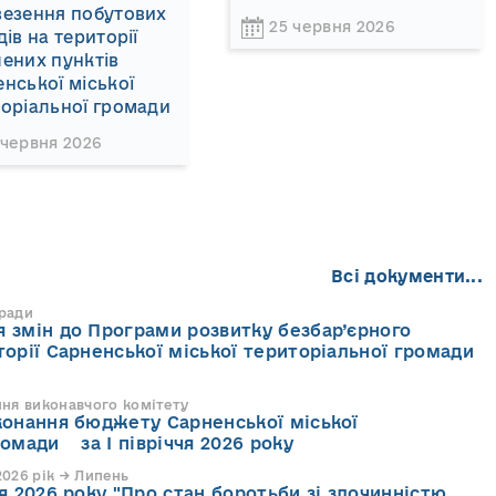
везення побутових
25 червня 2026
дів на території
ених пунктів
нської міської
оріальної громади
 червня 2026
Всі документи...
 ради
 змін до Програми розвитку безбар’єрного
торії Сарненської міської територіальної громади
ння виконавчого комітету
конання бюджету Сарненської міської
ромади за І півріччя 2026 року
026 рік → Липень
я 2026 року "Про стан боротьби зі злочинністю,