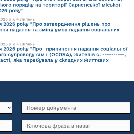
кого порядку на території Сарненської міської
026 року"
026 рік → Липень
ня 2026 року "Про затвердження рішень про
ння надання та зміну умов надання соціальних
026 рік → Липень
ня 2026 року "Про припинення надання соціальної
го супроводу cім`ї (ОСОБА), жителів с. ----------,
асті, яка перебувала у складних життєвих