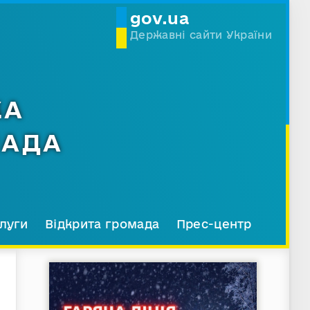
gov.ua
Державні сайти України
КА
МАДА
луги
Відкрита громада
Прес-центр