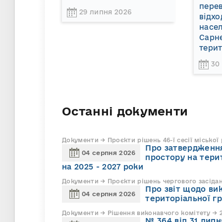
пере
29 липня 2026
відхо
насел
Сарне
терит
30
Останні документи
Документи → Проєкти рішень 46-ї сесії міської
Про затвердження
04 серпня 2026
простору на тери
на 2025 - 2027 роки
Документи → Проєкти рішень чергового засіда
Про звіт щодо ви
04 серпня 2026
територіальної г
Документи → Рішення виконавчого комітету → 2
№ 364 від 31 липн