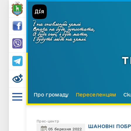
...
І на оновленій землі
Врага не буде, супостата,
А буде син, і буде мати,
І будуть люде на землі.
Т
Про громаду
Переселенцям
Ск
Прес-центр
ШАНОВНІ ПОБРА
05 березня 2022