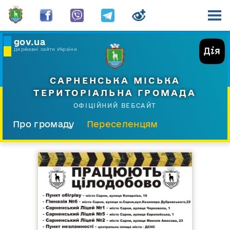
gov.ua
Державні сайти України
САРНЕНСЬКА МІСЬКА
ТЕРИТОРІАЛЬНА ГРОМАДА
ОФІЦІЙНИЙ ВЕБСАЙТ
Про громаду
Переселенцям
Склад і структура
Документи
Діяльність
Послуги
Відкрита громада
Прес-центр