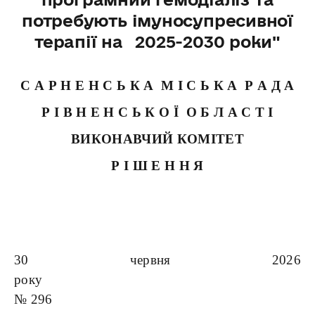
потребують імуносупресивної
терапії на 2025-2030 роки"
С А Р Н Е Н С Ь К А М І С Ь К А Р А Д А
Р І В Н Е Н С Ь К О Ї О Б Л А С Т І
ВИКОНАВЧИЙ КОМІТЕТ
Р І Ш Е Н Н Я
30 червня 2026
року
№ 296