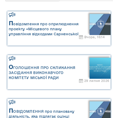
П
овідомлення про оприлюднення
проекту «Місцевого плану
управління відходами Сарненської
Вчора, 16:14
міської територіальної громади» та
«Звіту про стратегічну екологічну
оцінку «Місцевого плану
управління відходами Сарненської
міської територіальної громади»
О
ГОЛОШЕННЯ ПРО СКЛИКАННЯ
ЗАСІДАННЯ ВИКОНАВЧОГО
КОМІТЕТУ МІСЬКОЇ РАДИ
29 липня 2026
П
ОВІДОМЛЕННЯ про плановану
діяльність, яка підлягає оцінці