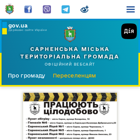
gov.ua
Державні сайти України
САРНЕНСЬКА МІСЬКА
ТЕРИТОРІАЛЬНА ГРОМАДА
ОФІЦІЙНИЙ ВЕБСАЙТ
Про громаду
Переселенцям
Склад і структура
Документи
Діяльність
Послуги
Відкрита громада
Прес-центр