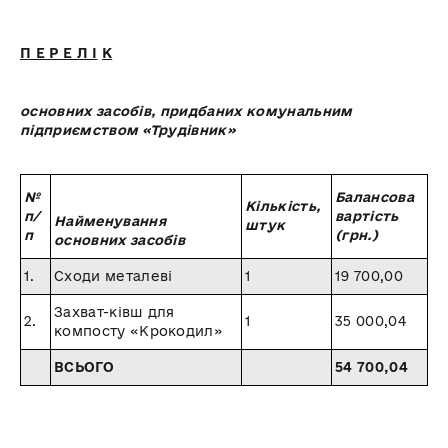
П Е Р Е Л І
К
основних засобів, придбаних комунальним
підприємством «Трудівник»
№
Балансова
Кількість,
п/
вартість
Найменування
штук
п
(грн.)
основних засобів
1.
Сходи металеві
1
19 700,00
Захват-ківш для
2.
1
35 000,04
компосту «Крокодил»
ВСЬОГО
54 700,04