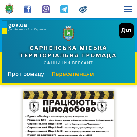
gov.ua
Державні сайти України
САРНЕНСЬКА МІСЬКА
ТЕРИТОРІАЛЬНА ГРОМАДА
ОФІЦІЙНИЙ ВЕБСАЙТ
Про громаду
Переселенцям
Склад і структура
Документи
Діяльність
Послуги
Відкрита громада
Прес-центр