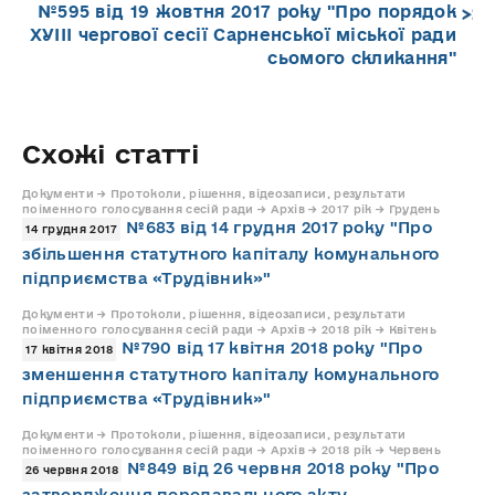
№595 від 19 жовтня 2017 року "Про порядок
ХУІІІ чергової сесії Сарненської міської ради
сьомого скликання"
Схожі статті
Документи → Протоколи, рішення, відеозаписи, результати
поіменного голосування сесій ради → Архів → 2017 рік → Грудень
№683 від 14 грудня 2017 року "Про
14 грудня 2017
збільшення статутного капіталу комунального
підприємства «Трудівник»"
Документи → Протоколи, рішення, відеозаписи, результати
поіменного голосування сесій ради → Архів → 2018 рік → Квітень
№790 від 17 квітня 2018 року "Про
17 квітня 2018
зменшення статутного капіталу комунального
підприємства «Трудівник»"
Документи → Протоколи, рішення, відеозаписи, результати
поіменного голосування сесій ради → Архів → 2018 рік → Червень
№849 від 26 червня 2018 року "Про
26 червня 2018
затвердження передавального акту