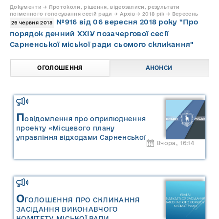
Документи → Протоколи, рішення, відеозаписи, результати
поіменного голосування сесій ради → Архів → 2018 рік → Вересень
№916 від 06 вересня 2018 року "Про
26 червня 2018
порядок денний ХХІУ позачергової сесії
Сарненської міської ради сьомого скликання"
ОГОЛОШЕННЯ
АНОНСИ
П
овідомлення про оприлюднення
проекту «Місцевого плану
управління відходами Сарненської
Вчора, 16:14
міської територіальної громади» та
«Звіту про стратегічну екологічну
оцінку «Місцевого плану
управління відходами Сарненської
міської територіальної громади»
О
ГОЛОШЕННЯ ПРО СКЛИКАННЯ
ЗАСІДАННЯ ВИКОНАВЧОГО
КОМІТЕТУ МІСЬКОЇ РАДИ