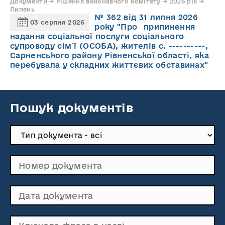
Документи → Рішення виконавчого комітету → 2026 рік →
Липень
№ 362 від 31 липня 2026
03 серпня 2026
року "Про припинення
надання соціальної послуги соціального
супроводу cім`ї (ОСОБА), жителів с. ----------,
Сарненського району Рівненської області, яка
перебувала у складних життєвих обставинах"
Пошук документів