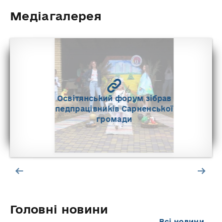
Медіагалерея
Освітянський форум зібрав
педпрацівників Сарненської
громади
Головні новини
Всі новини...