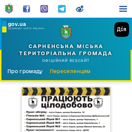
gov.ua
Державні сайти України
САРНЕНСЬКА МІСЬКА
ТЕРИТОРІАЛЬНА ГРОМАДА
ОФІЦІЙНИЙ ВЕБСАЙТ
Про громаду
Переселенцям
Склад і структура
Документи
Діяльність
Послуги
Відкрита громада
Прес-центр