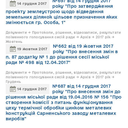
№697 від 14 грудня 2017
14 грудня 2017
року "Про затвердження
проекту землеустрою щодо відведення
земельних ділянок цільове призначення яких
змінюється гр. Особа, 1"
Документи → Протоколи, рішення, відеозаписи, результати
поіменного голосування сесій ради → Архів → 2017 рік →
Жовтень
№662 від 19 жовтня 2017
19 жовтня 2017
року "Про внесення змін в
п. 87 додатку № 1 до рішення сесії міської
ради № 498 від 12.04.2017"
Документи → Протоколи, рішення, відеозаписи, результати
поіменного голосування сесій ради → Архів → 2017 рік →
Грудень
№687 від 14 грудня 2017
14 грудня 2017
року "Про внесення змін до
рішення міської ради від 19.04.2016 № 156 "Про
створення комісії з питань функціонування
цеху термічної обробки цинком металевих
конструкцій Сарненського заводу металевих
виробів"