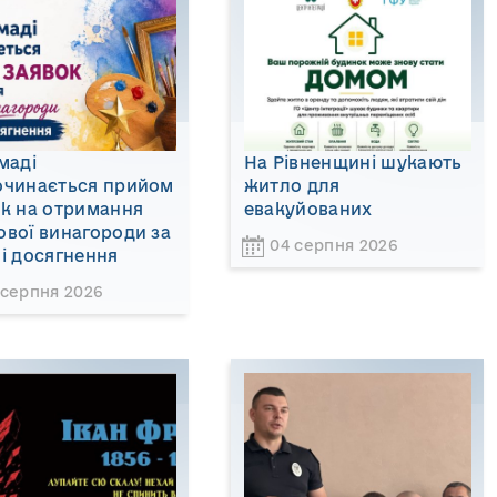
маді
На Рівненщині шукають
очинається прийом
житло для
ок на отримання
евакуйованих
вої винагороди за
04 серпня 2026
і досягнення
 серпня 2026