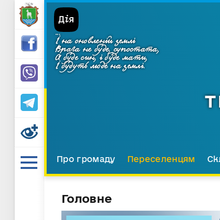
...
І на оновленій землі
Врага не буде, супостата,
А буде син, і буде мати,
І будуть люде на землі.
Т
Про громаду
Переселенцям
Ск
Головне