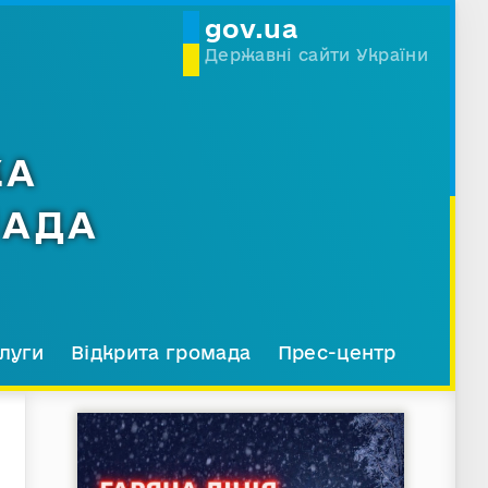
gov.ua
Державні сайти України
КА
МАДА
луги
Відкрита громада
Прес-центр