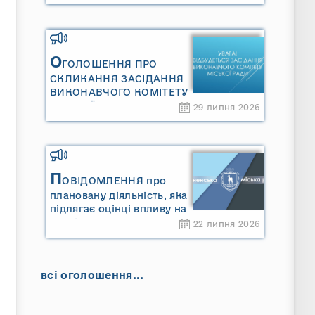
Сарненської міської
територіальної громади»
та «Звіту про стратегічну
екологічну оцінку
«Місцевого плану
О
ГОЛОШЕННЯ ПРО
управління відходами
СКЛИКАННЯ ЗАСІДАННЯ
Сарненської міської
ВИКОНАВЧОГО КОМІТЕТУ
територіальної громади»
МІСЬКОЇ РАДИ
29 липня 2026
П
ОВІДОМЛЕННЯ про
плановану діяльність, яка
підлягає оцінці впливу на
довкілля ТОВАРИСТВО З
22 липня 2026
ОБМЕЖЕНОЮ
ВІДПОВІДАЛЬНІСТЮ
"САРНИ ОІЛ"
всі оголошення...