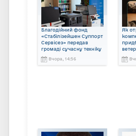
Благодійний фонд
Як о
«Стабілізейшен Суппорт
компе
Сервісез» передав
придб
громаді сучасну техніку
ветер
Вчора, 14:56
Вч