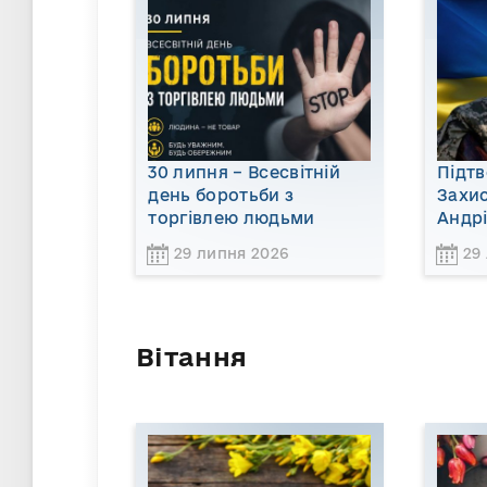
30 липня – Всесвітній
Підт
день боротьби з
Захи
торгівлею людьми
Андр
29 липня 2026
29
Вітання