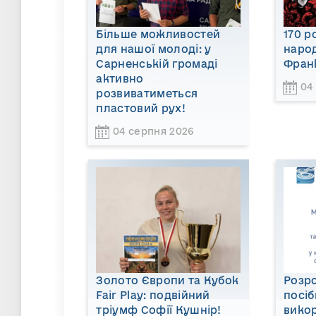
Більше можливостей
170 р
для нашої молоді: у
наро
Сарненській громаді
Фран
активно
04
розвиватиметься
пластовий рух!
04 серпня 2026
Золото Європи та Кубок
Розр
Fair Play: подвійний
посі
тріумф Софії Кушнір!
вико