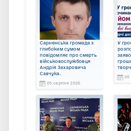
Сарненська громада з
У гро
глибоким сумом
розп
повідомляє про смерть
заяв
військовослужбовця
грошо
Андрія Захаровича
творч
Савчука.
05
05 серпня 2026