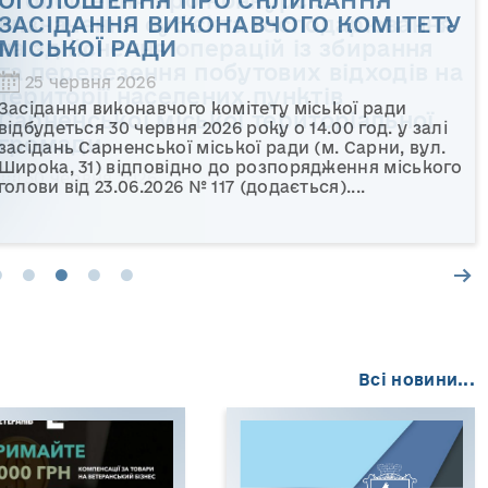
ОГОЛОШЕННЯ ПРО СКЛИКАННЯ
Оголошення про конкурс з
ОГОЛОШЕННЯ ПРО СКЛИКАННЯ
ДО ВІДОМА
Пленарне засідання позачергової 45-ї
ЗАСІДАННЯ ВИКОНАВЧОГО КОМІТЕТУ
визначення суб’єкта господарювання
ЗАСІДАННЯ ВИКОНАВЧОГО КОМІТЕТУ
ВІЙСЬКОВОЗОБОВ'ЯЗАНИХ!
сесії міської ради відбудеться 12
МІСЬКОЇ РАДИ
на здійснення операцій із збирання
МІСЬКОЇ РАДИ
червня 2026 року о 14:00
та перевезення побутових відходів на
25 червня 2026
території населених пунктів
Засідання виконавчого комітету міської ради
Сарненської міської територіальної
відбудеться 30 червня 2026 року о 14.00 год. у залі
громади
засідань Сарненської міської ради (м. Сарни, вул.
Широка, 31) відповідно до розпорядження міського
голови від 23.06.2026 № 117 (додається)....
Всі новини...