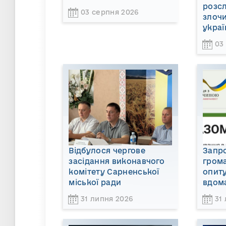
розсл
03 серпня 2026
злочи
украї
03
Відбулося чергове
Запр
засідання виконавчого
гром
комітету Сарненської
опиту
міської ради
вдом
31 липня 2026
31