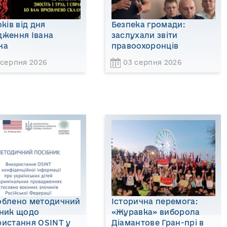
оків від дня
Безпека громади:
дження Івана
заслухали звіти
ка
правоохоронців
 серпня 2026
03 серпня 2026
облено методичний
Історична перемога:
бник щодо
«Журавка» виборола
ристання OSINT у
Діамантове Гран-прі в