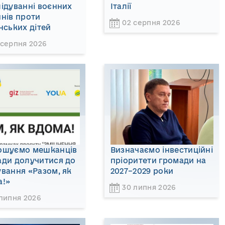
ідуванні воєнних
Італії
нів проти
02 серпня 2026
нських дітей
 серпня 2026
ошуємо мешканців
Визначаємо інвестиційні
ади долучитися до
пріоритети громади на
вання «Разом, як
2027–2029 роки
а!»
30 липня 2026
 липня 2026