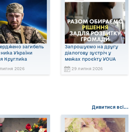
верджено загибель
Запрошуємо на другу
сника України
діалогову зустріч у
ія Круглика
межах проєкту YOUA
 липня 2026
29 липня 2026
Дивитися всі...