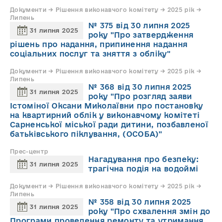
Документи → Рішення виконавчого комітету → 2025 рік →
Липень
№ 375 від 30 липня 2025
31 липня 2025
року "Про затвердження
рішень про надання, припинення надання
соціальних послуг та зняття з обліку"
Документи → Рішення виконавчого комітету → 2025 рік →
Липень
№ 368 від 30 липня 2025
31 липня 2025
року "Про розгляд заяви
Істоміної Оксани Миколаївни про постановку
на квартирний облік у виконавчому комітеті
Сарненської міської ради дитини, позбавленої
батьківського піклування, (ОСОБА)"
Прес-центр
Нагадування про безпеку:
31 липня 2025
трагічна подія на водоймі
Документи → Рішення виконавчого комітету → 2025 рік →
Липень
№ 358 від 30 липня 2025
31 липня 2025
року "Про схвалення змін до
Програми проведення ремонту та утримання