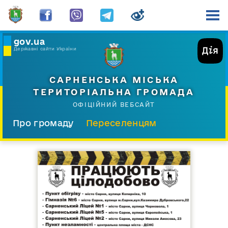
gov.ua
Державні сайти України
САРНЕНСЬКА МІСЬКА
ТЕРИТОРІАЛЬНА ГРОМАДА
ОФІЦІЙНИЙ ВЕБСАЙТ
Про громаду
Переселенцям
Склад і структура
Документи
Діяльність
Послуги
Відкрита громада
Прес-центр