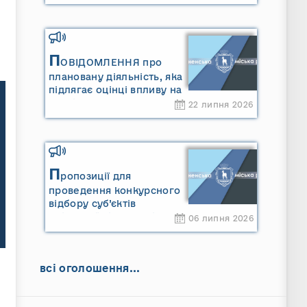
П
ОВІДОМЛЕННЯ про
плановану діяльність, яка
підлягає оцінці впливу на
довкілля ТОВАРИСТВО З
22 липня 2026
ОБМЕЖЕНОЮ
ВІДПОВІДАЛЬНІСТЮ
"САРНИ ОІЛ"
П
ропозиції для
проведення конкурсного
відбору суб’єктів
оціночної діяльності
06 липня 2026
всі оголошення...