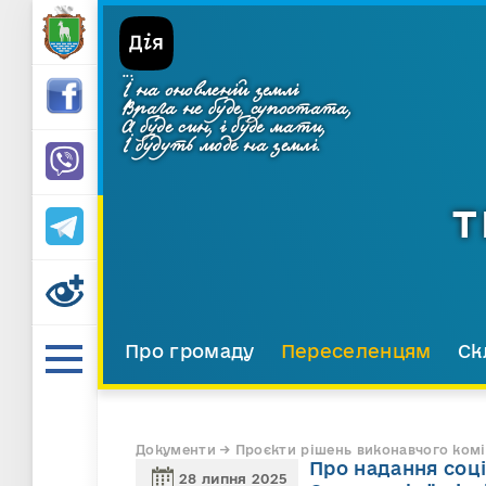
...
І на оновленій землі
Врага не буде, супостата,
А буде син, і буде мати,
І будуть люде на землі.
Т
Про громаду
Переселенцям
Ск
Документи → Проєкти рішень виконавчого комі
Про надання соц
28 липня 2025