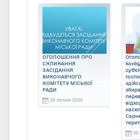
ОГОЛОШЕННЯ ПРО
Огол
СКЛИКАННЯ
конку
ЗАСІДАННЯ
суб’є
ВИКОНАВЧОГО
госп
КОМІТЕТУ МІСЬКОЇ
здійс
РАДИ
збира
пере
29 липня 2026
відхо
насел
Сарне
терит
30