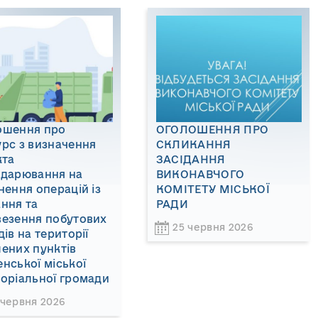
ошення про
ОГОЛОШЕННЯ ПРО
рс з визначення
СКЛИКАННЯ
кта
ЗАСІДАННЯ
одарювання на
ВИКОНАВЧОГО
нення операцій із
КОМІТЕТУ МІСЬКОЇ
ння та
РАДИ
везення побутових
25 червня 2026
дів на території
ених пунктів
нської міської
оріальної громади
 червня 2026