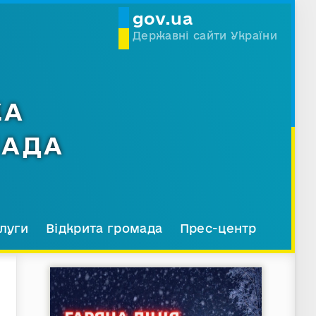
gov.ua
Державні сайти України
КА
МАДА
луги
Відкрита громада
Прес-центр