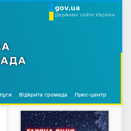
gov.ua
Державні сайти України
КА
МАДА
луги
Відкрита громада
Прес-центр