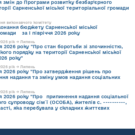
 змін до Програми розвитку безбар’єрного
торії Сарненської міської територіальної громади
ння виконавчого комітету
конання бюджету Сарненської міської
ромади за І півріччя 2026 року
026 рік → Липень
я 2026 року "Про стан боротьби зі злочинністю,
кого порядку на території Сарненської міської
026 року"
026 рік → Липень
ня 2026 року "Про затвердження рішень про
ння надання та зміну умов надання соціальних
026 рік → Липень
ня 2026 року "Про припинення надання соціальної
го супроводу cім`ї (ОСОБА), жителів с. ----------,
асті, яка перебувала у складних життєвих