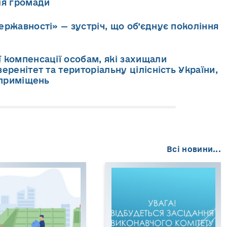
ля громади
ержавності» — зустріч, що об’єднує покоління
 компенсації особам, які захищали
еренітет та територіальну цілісність України,
 приміщень
Всі новини...