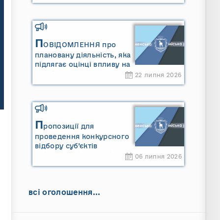
П
ОВІДОМЛЕННЯ про
плановану діяльність, яка
підлягає оцінці впливу на
довкілля ТОВАРИСТВО З
22 липня 2026
ОБМЕЖЕНОЮ
ВІДПОВІДАЛЬНІСТЮ
"САРНИ ОІЛ"
П
ропозиції для
проведення конкурсного
відбору суб’єктів
оціночної діяльності
06 липня 2026
всі оголошення...