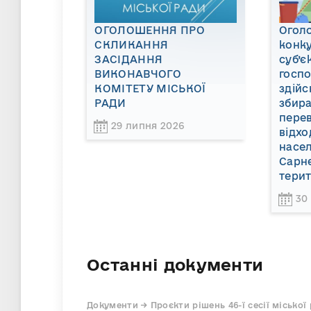
ОГОЛОШЕННЯ ПРО
Огол
СКЛИКАННЯ
конку
ЗАСІДАННЯ
суб’є
ВИКОНАВЧОГО
госп
КОМІТЕТУ МІСЬКОЇ
здійс
РАДИ
збира
пере
29 липня 2026
відхо
насел
Сарне
терит
30
Останні документи
Документи → Проєкти рішень 46-ї сесії міської