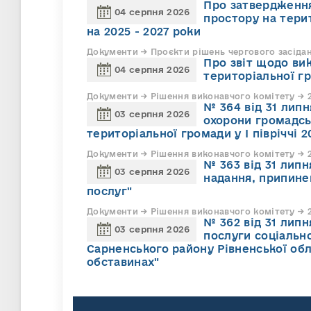
Про затвердження
04 серпня 2026
простору на тери
на 2025 - 2027 роки
Документи → Проєкти рішень чергового засіда
Про звіт щодо ви
04 серпня 2026
територіальної г
Документи → Рішення виконавчого комітету → 2
№ 364 від 31 липн
03 серпня 2026
охорони громадсь
територіальної громади у І півріччі 2
Документи → Рішення виконавчого комітету → 2
№ 363 від 31 лип
03 серпня 2026
надання, припине
послуг"
Документи → Рішення виконавчого комітету → 2
№ 362 від 31 лип
03 серпня 2026
послуги соціально
Сарненського району Рівненської обл
обставинах"