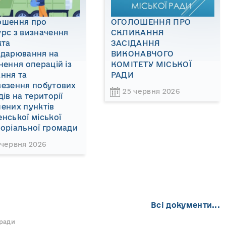
ошення про
ОГОЛОШЕННЯ ПРО
рс з визначення
СКЛИКАННЯ
кта
ЗАСІДАННЯ
одарювання на
ВИКОНАВЧОГО
нення операцій із
КОМІТЕТУ МІСЬКОЇ
ння та
РАДИ
везення побутових
25 червня 2026
дів на території
ених пунктів
нської міської
оріальної громади
 червня 2026
Всі документи...
 ради