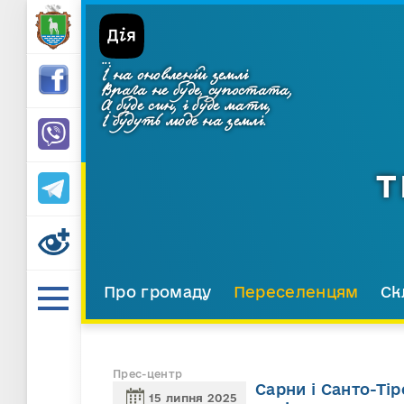
...
І на оновленій землі
Врага не буде, супостата,
А буде син, і буде мати,
І будуть люде на землі.
Т
Про громаду
Переселенцям
Ск
Прес-центр
Сарни і Санто-Ті
15 липня 2025