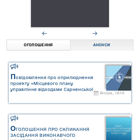
ОГОЛОШЕННЯ
АНОНСИ
П
овідомлення про оприлюднення
проекту «Місцевого плану
управління відходами Сарненської
Вчора, 16:14
міської територіальної громади» та
«Звіту про стратегічну екологічну
оцінку «Місцевого плану
управління відходами Сарненської
міської територіальної громади»
О
ГОЛОШЕННЯ ПРО СКЛИКАННЯ
ЗАСІДАННЯ ВИКОНАВЧОГО