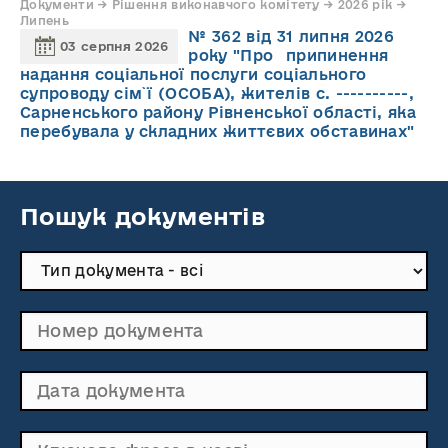
Документи → Рішення виконавчого комітету → 2026 рік →
Липень
№ 362 від 31 липня 2026
03 серпня 2026
року "Про припинення
надання соціальної послуги соціального
супроводу cім`ї (ОСОБА), жителів с. ----------,
Сарненського району Рівненської області, яка
перебувала у складних життєвих обставинах"
Пошук документів