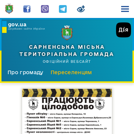
gov.ua
Державні сайти України
САРНЕНСЬКА МІСЬКА
ТЕРИТОРІАЛЬНА ГРОМАДА
ОФІЦІЙНИЙ ВЕБСАЙТ
Про громаду
Переселенцям
Склад і структура
Документи
Діяльність
Послуги
Відкрита громада
Прес-центр