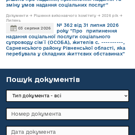
зміну умов надання соціальних послуг"
Документи → Рішення виконавчого комітету → 2026 рік →
Липень
№ 362 від 31 липня 2026
03 серпня 2026
року "Про припинення
надання соціальної послуги соціального
супроводу cім`ї (ОСОБА), жителів с. ----------,
Сарненського району Рівненської області, яка
перебувала у складних життєвих обставинах"
Пошук документів