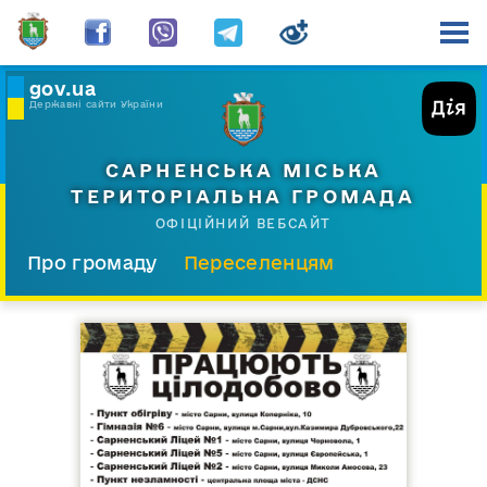
gov.ua
Державні сайти України
САРНЕНСЬКА МІСЬКА
ТЕРИТОРІАЛЬНА ГРОМАДА
ОФІЦІЙНИЙ ВЕБСАЙТ
Про громаду
Переселенцям
Склад і структура
Документи
Діяльність
Послуги
Відкрита громада
Прес-центр