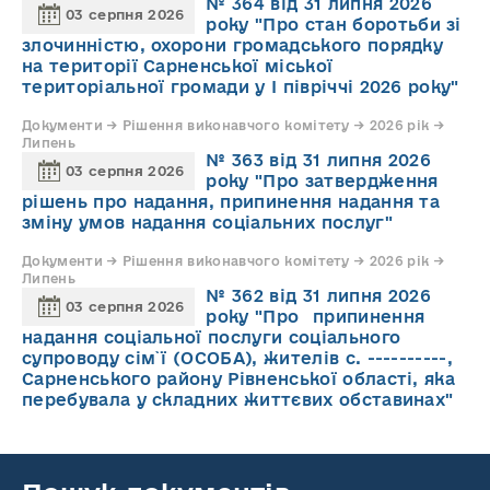
№ 364 від 31 липня 2026
03 серпня 2026
року "Про стан боротьби зі
злочинністю, охорони громадського порядку
на території Сарненської міської
територіальної громади у І півріччі 2026 року"
Документи → Рішення виконавчого комітету → 2026 рік →
Липень
№ 363 від 31 липня 2026
03 серпня 2026
року "Про затвердження
рішень про надання, припинення надання та
зміну умов надання соціальних послуг"
Документи → Рішення виконавчого комітету → 2026 рік →
Липень
№ 362 від 31 липня 2026
03 серпня 2026
року "Про припинення
надання соціальної послуги соціального
супроводу cім`ї (ОСОБА), жителів с. ----------,
Сарненського району Рівненської області, яка
перебувала у складних життєвих обставинах"