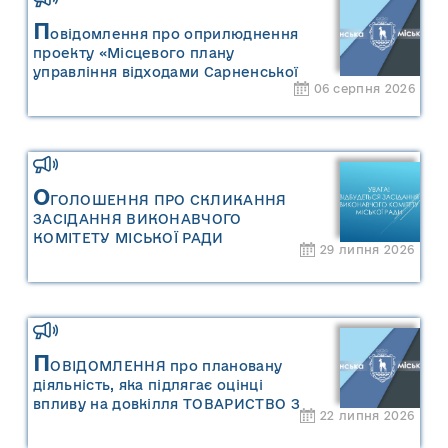
П
овідомлення про оприлюднення
проекту «Місцевого плану
управління відходами Сарненської
06 серпня 2026
міської територіальної громади» та
«Звіту про стратегічну екологічну
оцінку «Місцевого плану
управління відходами Сарненської
міської територіальної громади»
О
ГОЛОШЕННЯ ПРО СКЛИКАННЯ
ЗАСІДАННЯ ВИКОНАВЧОГО
КОМІТЕТУ МІСЬКОЇ РАДИ
29 липня 2026
П
ОВІДОМЛЕННЯ про плановану
діяльність, яка підлягає оцінці
впливу на довкілля ТОВАРИСТВО З
22 липня 2026
ОБМЕЖЕНОЮ ВІДПОВІДАЛЬНІСТЮ
"САРНИ ОІЛ"