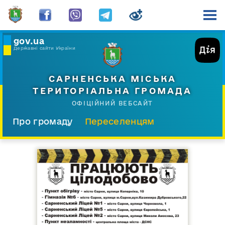
gov.ua
Державні сайти України
САРНЕНСЬКА МІСЬКА
ТЕРИТОРІАЛЬНА ГРОМАДА
ОФІЦІЙНИЙ ВЕБСАЙТ
Про громаду
Переселенцям
Склад і структура
Документи
Діяльність
Послуги
Відкрита громада
Прес-центр