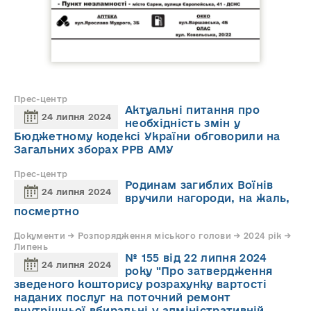
Прес-центр
Актуальні питання про
24 липня 2024
необхідність змін у
Бюджетному кодексі України обговорили на
Загальних зборах РРВ АМУ
Прес-центр
Родинам загиблих Воїнів
24 липня 2024
вручили нагороди, на жаль,
посмертно
Документи → Розпорядження міського голови → 2024 рік →
Липень
№ 155 від 22 липня 2024
24 липня 2024
року "Про затвердження
зведеного кошторису розрахунку вартості
наданих послуг на поточний ремонт
внутрішньої вбиральні у адміністративній