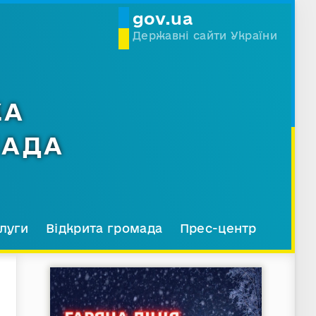
gov.ua
Державні сайти України
КА
МАДА
луги
Відкрита громада
Прес-центр