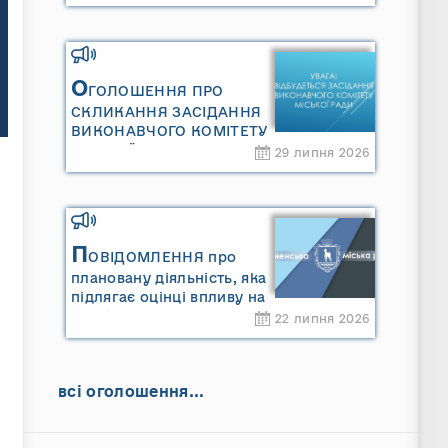
Сарненської міської
територіальної громади»
та «Звіту про стратегічну
екологічну оцінку
«Місцевого плану
О
ГОЛОШЕННЯ ПРО
управління відходами
СКЛИКАННЯ ЗАСІДАННЯ
Сарненської міської
ВИКОНАВЧОГО КОМІТЕТУ
територіальної громади»
МІСЬКОЇ РАДИ
29 липня 2026
П
ОВІДОМЛЕННЯ про
плановану діяльність, яка
підлягає оцінці впливу на
довкілля ТОВАРИСТВО З
22 липня 2026
ОБМЕЖЕНОЮ
ВІДПОВІДАЛЬНІСТЮ
"САРНИ ОІЛ"
всі оголошення...