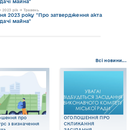
дачі майна"
 2023 рік → Травень
авня 2023 року "Про затвердження акта
дачі майна"
Всі новини...
ошення про
ОГОЛОШЕННЯ ПРО
рс з визначення
СКЛИКАННЯ
кта
ЗАСІДАННЯ