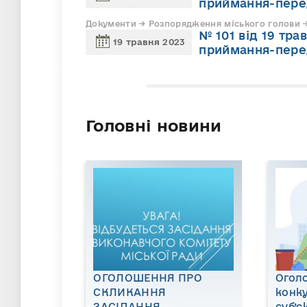
приймання-пере
Документи → Розпорядження міського голови →
№ 101 від 19 тр
19 травня 2023
приймання-пере
Головні новини
ОГОЛОШЕННЯ ПРО
Огол
СКЛИКАННЯ
конку
ЗАСІДАННЯ
суб’є