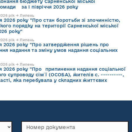
конання бюджету Сарненської міської
ромади за І півріччя 2026 року
026 рік → Липень
я 2026 року "Про стан боротьби зі злочинністю,
кого порядку на території Сарненської міської
026 року"
026 рік → Липень
ня 2026 року "Про затвердження рішень про
ння надання та зміну умов надання соціальних
026 рік → Липень
ня 2026 року "Про припинення надання соціальної
го супроводу cім`ї (ОСОБА), жителів с. ----------,
асті, яка перебувала у складних життєвих