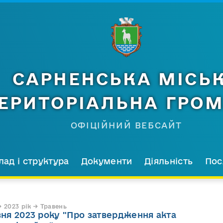
САРНЕНСЬКА МІСЬ
ЕРИТОРІАЛЬНА ГРО
ОФІЦІЙНИЙ ВЕБСАЙТ
лад і структура
Документи
Діяльність
Пос
 2023 рік → Травень
вня 2023 року "Про затвердження акта