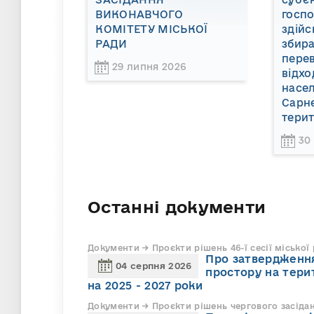
ВИКОНАВЧОГО
госп
КОМІТЕТУ МІСЬКОЇ
здійс
РАДИ
збира
пере
29 липня 2026
відхо
насел
Сарне
терит
30
Останні документи
Документи → Проєкти рішень 46-ї сесії міської
Про затвердження
04 серпня 2026
простору на тери
на 2025 - 2027 роки
Документи → Проєкти рішень чергового засіда