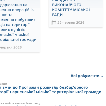
одарювання на
ВИКОНАВЧОГО
нення операцій із
КОМІТЕТУ МІСЬКОЇ
ння та
РАДИ
везення побутових
25 червня 2026
дів на території
ених пунктів
нської міської
оріальної громади
 червня 2026
Всі документи...
 ради
 змін до Програми розвитку безбар’єрного
торії Сарненської міської територіальної громади
ння виконавчого комітету