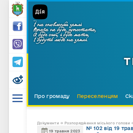
...
І на оновленій землі
Врага не буде, супостата,
А буде син, і буде мати,
І будуть люде на землі.
Т
Про громаду
Переселенцям
Ск
Документи → Розпорядження міського голови →
№ 102 від 19 тра
19 травня 2023